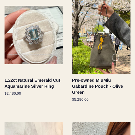
1.22ct Natural Emerald Cut
Pre-owned MiuMiu
Aquamarine Silver Ring
Gabardine Pouch - Olive
Green
通
$2,480.00
常
通
$5,280.00
価
常
格
価
格