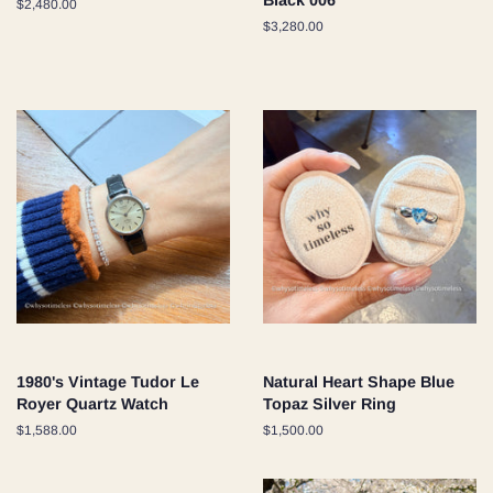
Black 006
通
$2,480.00
常
通
$3,280.00
価
常
格
価
格
1980's Vintage Tudor Le
Natural Heart Shape Blue
Royer Quartz Watch
Topaz Silver Ring
通
$1,588.00
通
$1,500.00
常
常
価
価
格
格