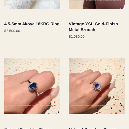
4.5-5mm Akoya 18KRG Ring
Vintage YSL Gold-Finish
Metal Brooch
通
$2,500.00
常
通
$1,080.00
価
常
格
価
格