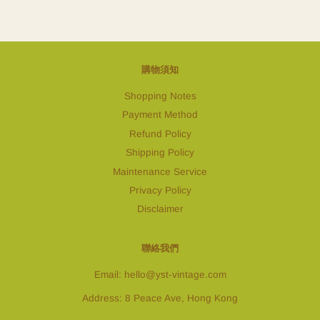
購物須知
Shopping Notes
Payment Method
Refund Policy
Shipping Policy
Maintenance Service
Privacy Policy
Disclaimer
聯絡我們
Email: hello@yst-vintage.com
Address: 8 Peace Ave, Hong Kong