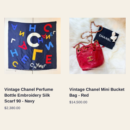
価
常
格
価
格
Vintage Chanel Perfume
Vintage Chanel Mini Bucket
Bottle Embroidery Silk
Bag - Red
Scarf 90 - Navy
通
$14,500.00
常
通
$2,380.00
価
常
格
価
格