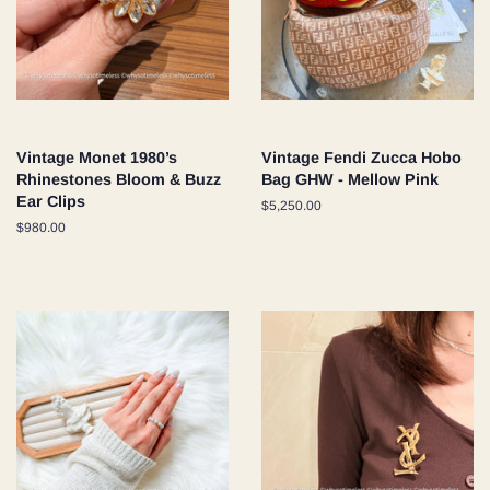
Vintage Monet 1980’s
Vintage Fendi Zucca Hobo
Rhinestones Bloom & Buzz
Bag GHW - Mellow Pink
Ear Clips
通
$5,250.00
常
通
$980.00
価
常
格
価
格