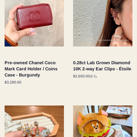
Pre-owned Chanel Coco
0.28ct Lab Grown Diamond
Mark Card Holder / Coins
10K 2-way Ear Clips - Étoile
Case - Burgundy
$2,650.00から
通
$3,280.00
常
価
格