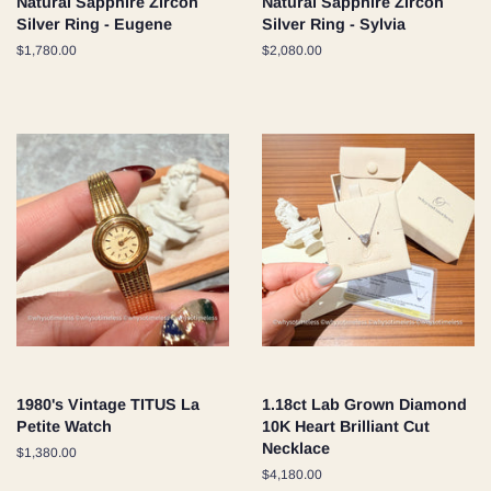
Natural Sapphire Zircon
Natural Sapphire Zircon
Silver Ring - Eugene
Silver Ring - Sylvia
通
$1,780.00
通
$2,080.00
常
常
価
価
格
格
1980's Vintage TITUS La
1.18ct Lab Grown Diamond
Petite Watch
10K Heart Brilliant Cut
Necklace
通
$1,380.00
常
通
$4,180.00