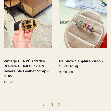
Vintage HERMÈS 1978’s
Rainbow Sapphire Zircon
Brevete H Belt Buckle &
Silver Ring
Reversible Leather Strap -
通
$1,980.00
GHW
常
価
通
$2,820.00
格
常
価
格
←
1
2
→