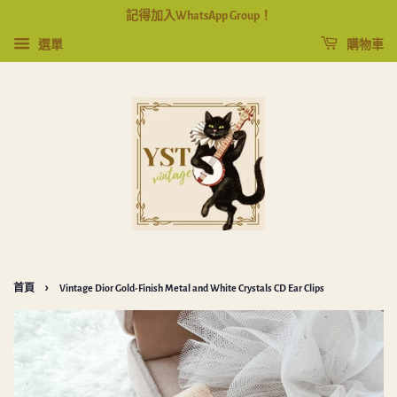
記得加入WhatsApp Group！
選單
購物車
›
首頁
Vintage Dior Gold-Finish Metal and White Crystals CD Ear Clips