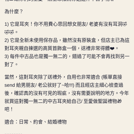
為什麼？
1) 它是耳夾！你不用費心思回想女朋友/ 老婆有沒有耳洞🤣
🤣🤣。
2) 它是全新未使用保存品，雖然沒有原裝盒，但店主已為這
對耳夾親自揀選的高質首飾盒一個，送禮非常得體❤️。
3) 每件中古品也是獨一無二的，錯過了可能不會再找到另一
對了。
當然，這對耳夾除了送禮外，自用也非常適合 (帳單直接
send 給男朋友/ 老公就好了~哈!!!) 而且經店主細心檢查過
後，確認真的沒有可見的瑕疵，沒有需要說明的地方。今年
就買這對獨一無二的中古耳夾給自己/ 至愛做聖誕禮物🎁
吧！
適合：日常、約會、結婚禮物