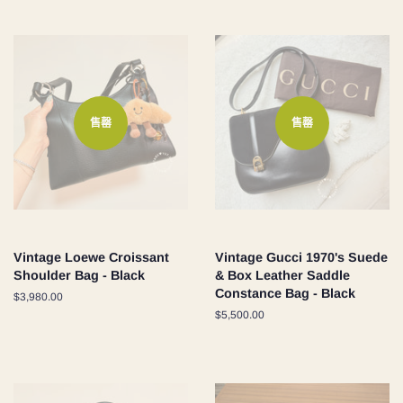
售罄
售罄
Vintage Loewe Croissant
Vintage Gucci 1970's Suede
Shoulder Bag - Black
& Box Leather Saddle
Constance Bag - Black
定
$3,980.00
價
定
$5,500.00
價