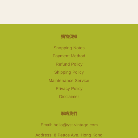
購物須知
Shopping Notes
Payment Method
Refund Policy
Shipping Policy
Maintenance Service
Privacy Policy
Disclaimer
聯絡我們
Email: hello@yst-vintage.com
Address: 8 Peace Ave, Hong Kong