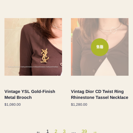
價
價
售罄
Vintage YSL Gold-Finish
Vintag Dior CD Twist Ring
Metal Brooch
Rhinestone Tassel Necklace
定
$1,080.00
定
$1,280.00
價
價
←
1
2
3
…
39
→