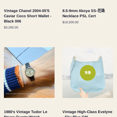
Vintage Chanel 2004-05'S
8.5-9mm Akoya SS-花珠
Caviar Coco Short Wallet -
Necklace PSL Cert
Black 006
定
$16,500.00
價
定
$3,280.00
價
售罄
1980's Vintage Tudor Le
Vintage High-Class Evelyne