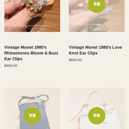
售罄
Vintage Monet 1980’s
Vintage Monet 1980’s Love
Rhinestones Bloom & Buzz
Knot Ear Clips
Ear Clips
定
$880.00
價
定
$980.00
價
售罄
售罄