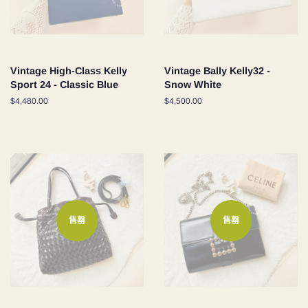
Vintage High-Class Kelly
Vintage Bally Kelly32 -
Sport 24 - Classic Blue
Snow White
定
$4,480.00
定
$4,500.00
價
價
售罄
售罄