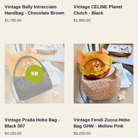
Vintage Bally Intrecciato
Vintage CELINE Planet
Handbag - Chocolate Brown
Clutch - Black
定
$1,780.00
定
$1,980.00
價
價
售罄
Vintage Prada Hobo Bag -
Vintage Fendi Zucca Hobo
Black 007
Bag GHW - Mellow Pink
定
$4,180.00
定
$5,250.00