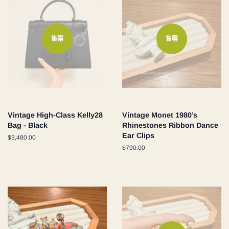
售罄
售罄
Vintage High-Class Kelly28
Vintage Monet 1980’s
Bag - Black
Rhinestones Ribbon Dance
Ear Clips
定
$3,480.00
價
定
$790.00
價