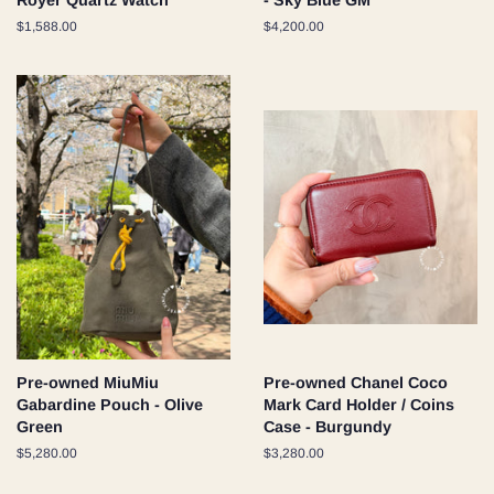
Royer Quartz Watch
- Sky Blue GM
定
$1,588.00
定
$4,200.00
價
價
Pre-owned MiuMiu
Pre-owned Chanel Coco
Gabardine Pouch - Olive
Mark Card Holder / Coins
Green
Case - Burgundy
定
$5,280.00
定
$3,280.00
價
價