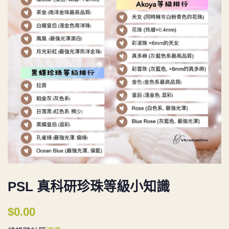
PSL 真科研珍珠等級小知識
定
售
$0.00
價
價