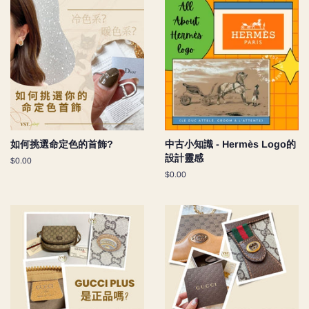
如何挑選命定色的首飾?
中古小知識 - Hermès Logo的
設計靈感
Regular
$0.00
price
Regular
$0.00
price