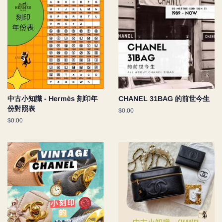
中古小知識 - Hermès 刻印年
CHANEL 31BAG 的前世今生
份對照表
Regular
$0.00
price
Regular
$0.00
price