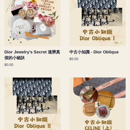
Dior Jewelry's Secret 速辨真
中古小知識 - Dior Oblique
假的小秘訣
Regular
$0.00
price
Regular
$0.00
price