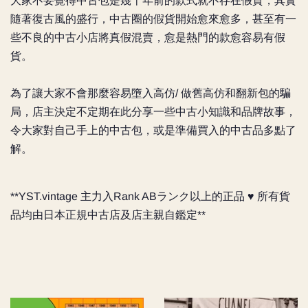
大家不要覺得中古包是幾十年前的款式就不存在假貨，其實
隨著復古風的盛行，中古圈的假貨開始愈來愈多，甚至有一
些不良的中古小店將真假混賣，愈是熱門的款愈容易有假
貨。
為了讓大家不會那麼容易墮入高仿/ 做舊高仿和翻新包的騙
局，店主決定不定期在此分享一些中古小知識和品牌故事，
令大家對自己手上的中古包，或是準備買入的中古品多點了
解。
**YST.vintage 主力入Rank ABランク以上的正品 ♥️ 所有貨
品均由日本正規中古店及店主親自鑑定**