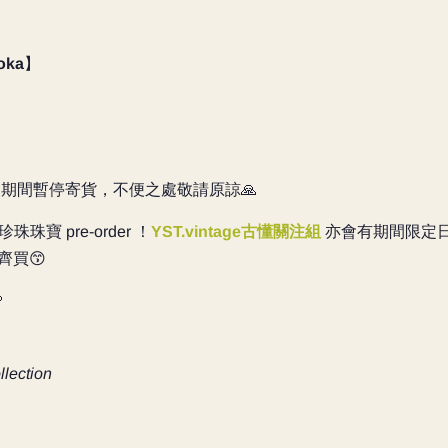
oka
】
，放假期間暫停寄貨，不便之處敬請原諒🙏
寶 pre-order ！
YST.vintage古懂關注組
亦會有期間限定日
齊買😙

llection