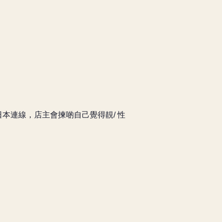
本連線，店主會揀啲自己覺得靚/ 性