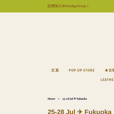
記得加入WhatsApp Group！
主頁
POP-UP STORE
★古
LEATHE
›
Home
25-28 Jul ✈ Fukuoka
25-28 Jul ✈ Fukuoka