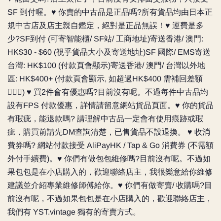
SF 到付喔。♥️ 你賣的中古品是正品嗎?所有貨品均由日本正
規中古店及店主親自鑑定，絕對是正品無誤！♥️ 運費是多
少?SF到付 (可寄智能櫃/ SF站/ 工商地址)寄送香港/ 澳門:
HK$30 - $60 (視乎貨品大小及寄送地址)SF 國際/ EMS寄送
台灣: HK$100 (付款頁會顯示)寄送香港/ 澳門/ 台灣以外地
區: HK$400+ (付款頁會顯示, 如超過HK$400 需補回差額
🙇🏻‍♀️) ♥️ 買2件會有優惠嗎?目前沒有呢。不過每件中古品均
設有FPS 付款優惠，詳情請留意網站貨品頁面。♥️ 你的貨品
有瑕疵，能退款嗎? 請理解中古品一定會有使用痕跡或瑕
疵，購買前請先DM查詢清楚，已售貨品不設退換。 ♥️ 收消
費券嗎? 網站付款接受 AliPayHK / Tap & Go 消費券 (不需額
外付手續費)。♥️ 你們有做包包維修嗎?目前沒有呢。不過如
果包包是在小店購入的，歡迎聯絡店主，我很樂意給你維修
建議並介紹專業維修師傅給你。♥️ 你們有做寄賣/ 收購嗎?目
前沒有呢，不過如果包包是在小店購入的，歡迎聯絡店主，
我們有 YST.vintage 獨有的寄賣方式。