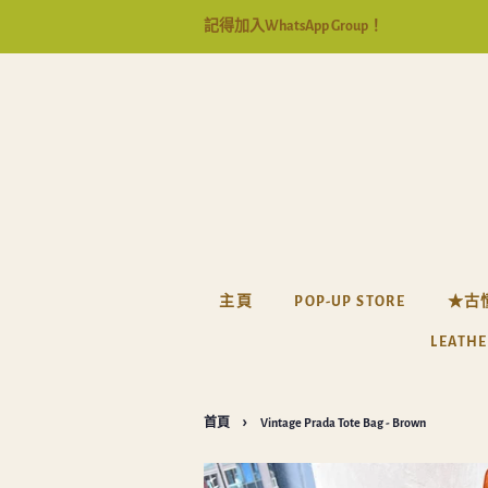
記得加入WhatsApp Group！
主頁
POP-UP STORE
★古
LEATHE
›
首頁
Vintage Prada Tote Bag - Brown