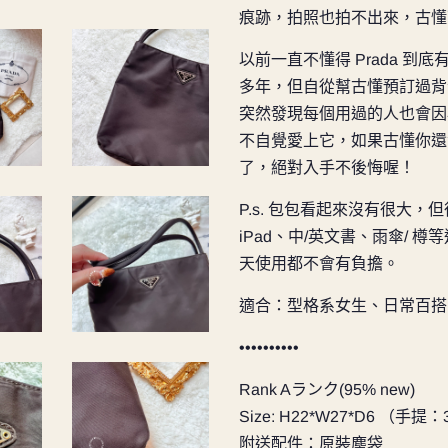
痕跡，拍照也拍不出來，古懂
以前一直不懂得 Prada 
多年，但自從幫古懂預訂過背包
突然發現每個用過的人也會因
不自覺愛上它，如果古懂你還沒
了，絕對入手不後悔喔！
P.s. 包包看起來沒有很大
iPad、中/英文書、雨傘/
天使用都不會有負擔。
適合：型格系女生、日常百搭
••••••••••
Rank Aランク(95% new)
Size: H22*W27*D6 （手提：
附送配件：原裝塵袋