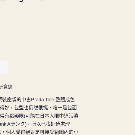
點新意思！
裝塵袋的中古Prada Tote 整體成色
得好，包型也仍然很挺，唯一是包面
得有點礙眼(可能在日本人眼中這污漬
nk Aランク)，所以已找師傅處理
而已，個人覺得絕對是可接受範圍內的小