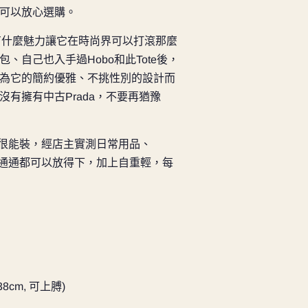
可以放心選購。
到底有什麼魅力讓它在時尚界可以打滾那麼
、自己也入手過Hobo和此Tote後，
為它的簡約優雅、不挑性別的設計而
有擁有中古Prada，不要再猶豫
，但很能裝，經店主實測日常用品、
 樽等通通都可以放得下，加上自重輕，每
38cm, 可上膊)