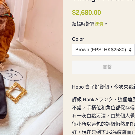
定
售
$2,680.00
價
價
結帳時計算
運費
。
Color
售罄
Hobo 賣了好幾個，今次來
評級
Rank Aランク，這個連原
不錯，手柄位和角位都保存得
有一灰白點污漬，由於個人覺
很小所以這包的評級仍然是Ra
好，現在只剩下1-2%痕跡