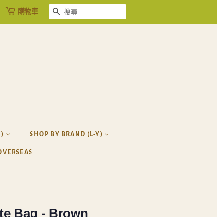
購物車
搜尋
H)
SHOP BY BRAND (L-Y)
OVERSEAS
te Bag - Brown