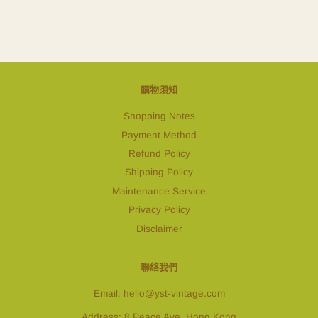
購物須知
Shopping Notes
Payment Method
Refund Policy
Shipping Policy
Maintenance Service
Privacy Policy
Disclaimer
聯絡我們
Email: hello@yst-vintage.com
Address: 8 Peace Ave, Hong Kong