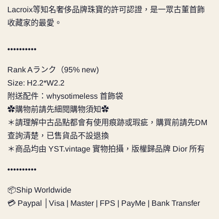
Lacroix等知名奢侈品牌珠寶的許可認證，是一眾古董首飾
收藏家的最愛。
••••••••••
Rank Aランク（95% new)
Size: H2.2*W2.2
附送配件：whysotimeless 首飾袋
✿購物前請先細閱購物須知✿
＊請理解中古品點都會有使用痕跡或瑕疵，購買前請先DM
查詢清楚，已售貨品不設退換
＊商品均由 YST.vintage 實物拍攝，版權歸品牌 Dior 所有
••••••••••
📦Ship Worldwide
💳 Paypal │Visa | Master | FPS | PayMe | Bank Transfer