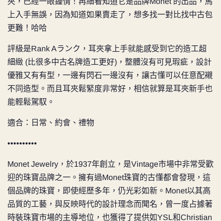
夾，已經一眼鍾情！再細看知道它是品牌Monet 的出品，馬
上入手無誤，因為知道如果賣走了，想多找一對比找中古包
更難！哈哈
評級是
Rank Aランク，耳夾拿上手就能感受到它的造工超
細緻 (比很多中古名牌造工更好)，整體沒有可見瑕疵，設計
優雅又有有型，一邊有閃石一邊沒有，讓古懂可以任意配襯
不同造型。而且耳夾鬆緊度非常好，相信就算是耳夾新手也
能輕鬆駕馭。
適合：日常、約會、禮物
••••••••••
Monet Jewelry，於1937年創立，是Vintage市場中非常受歡
迎的珠寶品牌之一。擁有過Monet珠寶的古懂都會發現，這
個品牌的珠寶，即使經歷多年，仍光彩如新。Monet以其高
品質的工藝，與反映時代的設計理念而聞名，曾一度占據著
時裝珠寶市場的主導地位，也獲得了提供如YSL和Christian