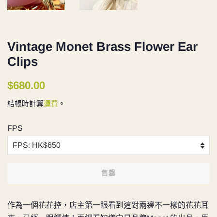
Vintage Monet Brass Flower Ear
Clips
定
售
$680.00
價
價
結帳時計算
運費
。
FPS
售罄
作為一個花花控，店主第一眼看到這對兩邊不一樣的花花耳