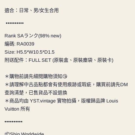
適合：日常、男/女生合用
••••••••••
Rank SAランク(98% new)
編碼:
RA0039
Size:
H5.5*W10.5*D1.5
附送配件：FULL SET (原裝盒、原裝塵袋、原裝卡)
＊購物前請先細閱購物須知😘
＊請理解中古品點都會有使用痕跡或瑕疵，購買前請先DM
查詢清楚，已售貨品不設退換
＊商品均由
YST.vintage
實物拍攝，版權歸品牌 Louis
Vuitton 所有
••••••••••
📦Ship Worldwide