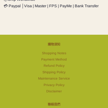
💳 Paypal │Visa | Master | FPS | PayMe | Bank Transfer
購物須知
Shopping Notes
Payment Method
Refund Policy
Shipping Policy
Maintenance Service
Privacy Policy
Disclaimer
聯絡我們