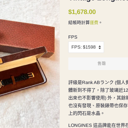
定
售
$1,678.00
價
價
結帳時計算
運費
。
FPS
售罄
評級是
Rank ABランク (個
體新到不得了，除了玻璃近12
出來也不影響使用) 外，其
也沒有發現、原裝錶帶也保存
上的閃石是水晶。
LONGINES 這品牌能在世界存1