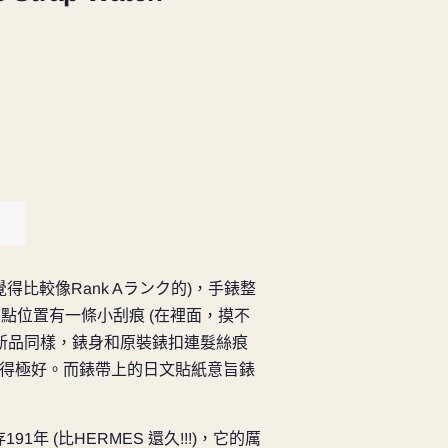
人覺得比較像Rank Aランク的)，手錶整
點位置有一條小刮痕 (在裡面，摸不
餘新品同樣，錶身和原裝錶扣連髮絲痕
得極好。而錶帶上的日文貼紙意旨錶
91年 (比HERMES 還久!!!)，它的厲