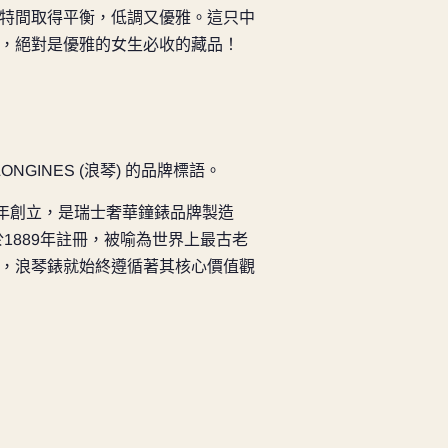
特間取得平衡，低調又優雅。
這只中
精，絕對是優雅的女生必收的藏品！
NGINES (浪琴) 的品牌標語。
832年創立，是瑞士奢華鐘錶品牌製造
1889年註冊，被喻為世界上最古老
，浪琴錶就始終遵循著其核心價值觀