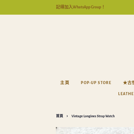
記得加入WhatsApp Group！
主頁
POP-UP STORE
★古
LEATHE
›
首頁
Vintage Longines Strap Watch