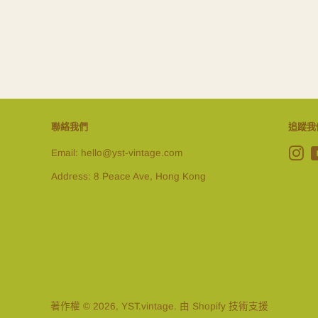
聯絡我們
追蹤我
Email: hello@yst-vintage.com
In
Address: 8 Peace Ave, Hong Kong
著作權 © 2026,
YST.vintage
. 由 Shopify 技術支援