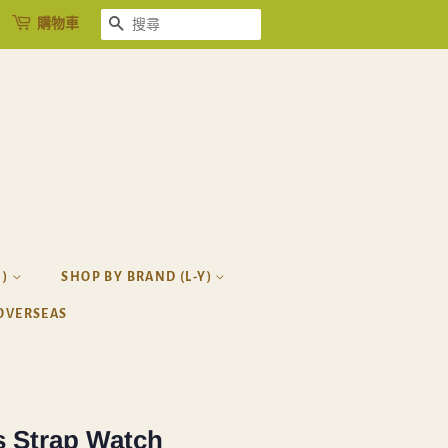
購物車
搜尋
H)
SHOP BY BRAND (L-Y)
OVERSEAS
s Strap Watch