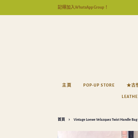
記得加入WhatsApp Group！
主頁
POP-UP STORE
★古
LEATHE
›
首頁
Vintage Loewe Velazquez Twist Handle Bag 