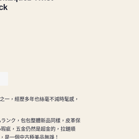
ck
系列之一，經歷多年也絲毫不減時髦感，
 SAランク，包包整體新品同樣，皮革保
小瑕疵，五金仍然是超金的，拉鏈順
，是一個中古極美品無誤！