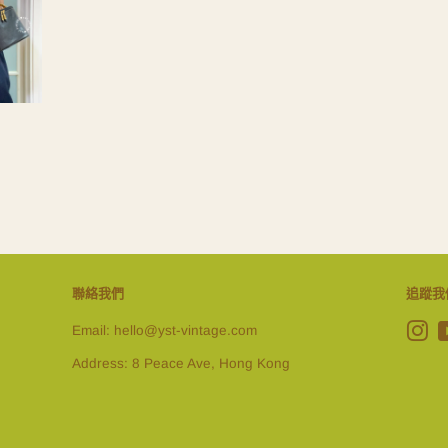
聯絡我們
追蹤我
Email: hello@yst-vintage.com
In
Address: 8 Peace Ave, Hong Kong