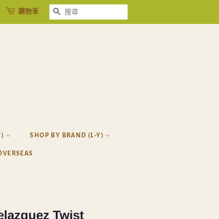
購物車
搜尋
H)
SHOP BY BRAND (L-Y)
OVERSEAS
elazquez Twist