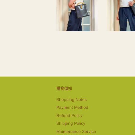
購物須知
Shopping Notes
Payment Method
Refund Policy
Shipping Policy
Maintenance Service