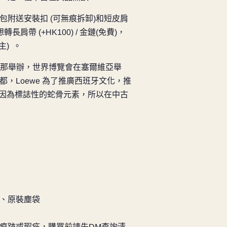
附送安裝扣 (可無痕拆卸)和短皮肩
肩帶 (+HK100) / 金鏈(免費)，
主) 。
巴塞羅那舉辦，世界博覽會在塞爾維亞舉
，Loewe 為了推廣西班牙文化，推
手袋。因為標誌性的蛇骨元素，所以在中古
、原裝塵袋
痕跡或瑕疵，購買前請先DM查詢清