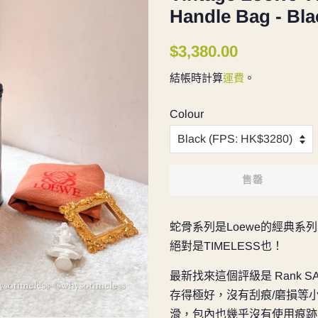
Handle Bag - Bla
定
售
$3,380.00
價
價
結帳時計算
運費
。
Colour
售罄
蛇骨系列是Loewe的經典
絕對是TIMELESS也！
最新找來這個評級是 Rank
存得極好，沒有刮痕/磨損等
滑，包內也幾乎沒有使用痕跡