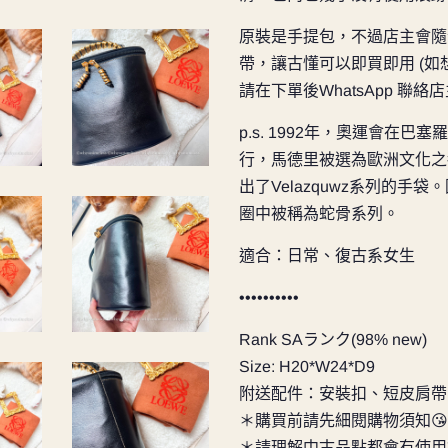
原裝是手提包，不過店主會隨包
帶，讓古懂可以即買即用 (如想轉長
請在下單後WhatsApp 聯絡店
p.s. 1992年，奧運會在
行，馬德里被選為歐洲文化之都
出了Velazquwz系列的
圈中被稱為蛇骨系列。
適合：日常、復古系女生
••••••••••
Rank SAランク(98% new)
Size: H20*W24*D9
附送配件：安裝扣、短皮肩帶
＊購買前請先細閱購物須知😘
＊請理解中古品點都會有使用