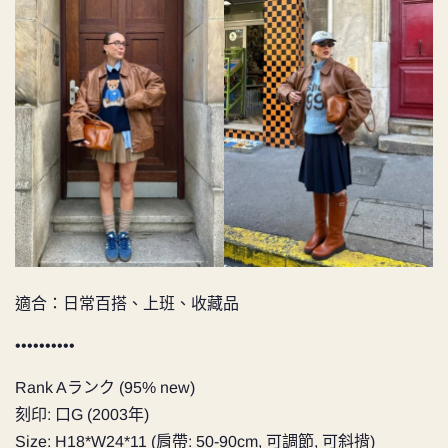
適合：日常百搭、上班、收藏品
••••••••••
Rank Aランク (95% new)
刻印: 口G (2003年)
Size:
H18*W24*11 (肩帶: 50-90cm, 可調節, 可斜揹)