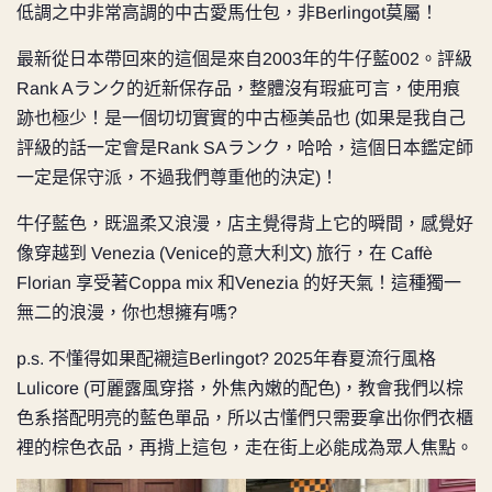
低調之中非常高調的中古愛馬仕包，非Berlingot莫屬！
最新從日本帶回來的這個是來自2003年的牛仔藍002。評級
Rank Aランク的近新保存品，整體沒有瑕疵可言，使用痕
跡也極少！是一個切切實實的中古極美品也 (如果是我自己
評級的話一定會是Rank SAランク，哈哈，這個日本鑑定師
一定是保守派，不過我們尊重他的決定)！
牛仔藍色，既溫柔又浪漫，店主覺得背上它的𣊬間，感覺好
像穿越到
Venezia (Venice的意大利文) 旅行
，在
Caffè
Florian 享受著Coppa mix 和Venezia 的好天氣！這種
獨一
無二的浪漫，你也想擁有嗎?
p.s. 不懂得如果配襯這Berlingot? 2025年春夏流行風格
Lulicore (可麗露風穿搭，外焦內嫩的配色)，教會我們
以棕
色系搭配明亮的藍色單品，所以古懂們只需要拿出你們衣櫃
裡的棕色衣品，再揹上這包，走在街上必能成為眾人焦點。