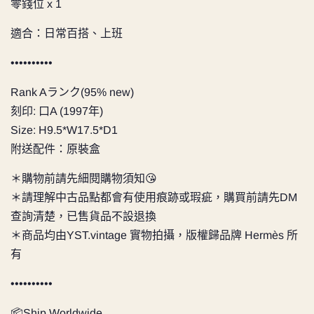
零錢位 x 1
適合：日常百搭、上班
••••••••••
Rank Aランク(95% new)
刻印: 口A (1997年)
Size: H9.5*W17.5*D1
附送配件：原裝盒
＊購物前請先細閱購物須知😘
＊請理解中古品點都會有使用痕跡或瑕疵，購買前請先DM
查詢清楚，已售貨品不設退換
＊商品均由YST.vintage 實物拍攝，版權歸品牌 Hermès 所
有
••••••••••
📦Ship Worldwide