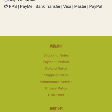
💳 FPS | PayMe | Bank Transfer | Visa | Master | PayPal
購物須知
Shopping Notes
Payment Method
Refund Policy
Shipping Policy
Maintenance Service
Privacy Policy
Disclaimer
聯絡我們