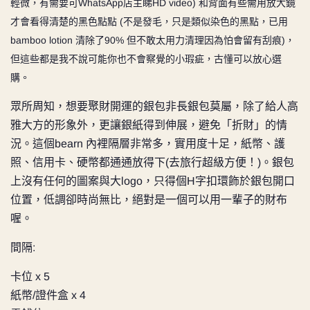
輕微，有需要可WhatsApp店主睇HD video) 和背面有些需用放大鏡
才會看得清楚的黑色點點 (不是發毛，只是類似染色的黑點，已用
bamboo lotion 清除了90% 但不敢太用力清理因為怕會留有刮痕)，
但這些都是我不說可能你也不會察覺的小瑕疵，古懂可以放心選
購。
眾所周知，想要聚財開運的銀包非長銀包莫屬，除了給人高
雅大方的形象外，更讓銀紙得到伸展，避免「折財」的情
況。這個bearn 內裡隔層非常多，實用度十足，紙幣、護
照、信用卡、硬幣都通通放得下(去旅行超級方便！)。銀包
上沒有任何的圖案與大logo，只得個H字扣環飾於銀包開口
位置，低調卻時尚無比，絕對是一個可以用一輩子的財布
喔。
間隔:
卡位 x 5
紙幣/證件盒 x 4