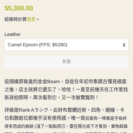
定
售
$5,380.00
價
價
結帳時計算
運費
。
Leather
售罄
這個連原裝盒的金金Bearn，自從在年初市集跟古懂見過面
之後，店主就將它遺忘了，哈哈！一直至前幾天在工作室找
新貨拍照時，再次看到它，又一次被驚豔到！
評級是Rank Aランク，此財布整體近新，四角、縫線、卡
位和散紙位都幾乎沒有使用感。唯一是
前面有一條像是手指捽
得多而成的痕跡 (淺了一點點而已，要在陽光底下才看到，實物超級