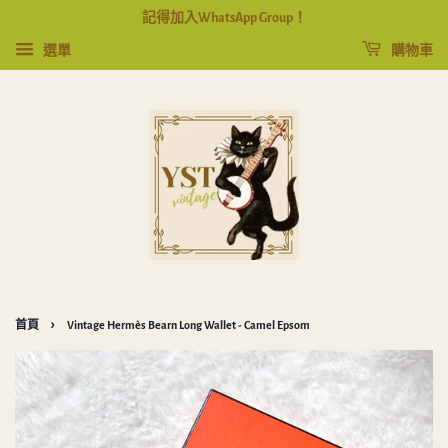
記得加入WhatsApp Group！
選單
購物車
›
首頁
Vintage Hermès Bearn Long Wallet - Camel Epsom