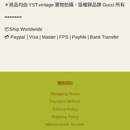
＊商品均由 YST.vintage 實物拍攝，版權歸品牌 Gucci 所有
••••••••••
📦Ship Worldwide
💳 Paypal │Visa | Master | FPS | PayMe | Bank Transfer
購物須知
Shopping Notes
Payment Method
Refund Policy
Shipping Policy
Maintenance Service