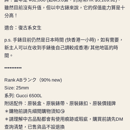
雖然目前沒有升值，但以中古錶來說，它的保值能力算是十
分高！
適合：復古系女生
p.s. 手錶目前仍然是日本時間 (快香港一小時)，如有需要，
新主人可以在收到手錶後自己調較成香港/ 其他地區的時
間。
••••••••••
Rank ABランク（90% new)
Size: 25mm
系列: Gucci 6500L
附送配件：原裝盒、原裝錶帶、原裝錶扣、原裝價錢牌
＊購物前請先細閱購物須知😘
＊請理解中古品點都會有使用痕跡或瑕疵，購買前請先DM
查詢清楚，已售貨品不設退換