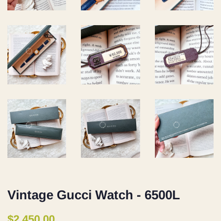
Vintage Gucci Watch - 6500L
定
售
$2,450.00