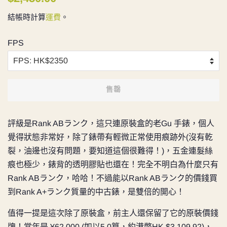
價
價
結帳時計算
運費
。
FPS
售罄
評級是
Rank ABランク，這只連原裝盒的老Gu 手錶，個人
覺得狀態非常好，除了錶帶有輕微正常使用痕跡外(沒有乾
裂，油邊也沒有問題，要知道這個很難得！)，五金連髮絲
痕也極少，
錶背的透明膠貼也還在！完全不明白為什麼只有
Rank ABランク，哈哈！不過能以Rank ABランク的價錢買
到Rank A+ランク質量的中古錶，是雙倍的開心！
值得一提是這次除了原裝盒，前主人還保留了它的原裝價錢
牌！當年是
¥62,000 (如以5.0算，約港幣HK $3,109.92)，