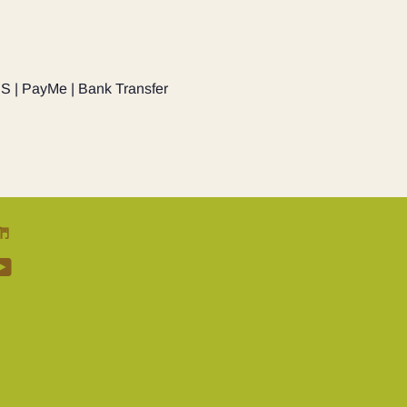
PS | PayMe | Bank Transfer
們
stagram
YouTube