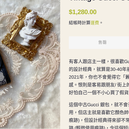
定
售
$1,280.00
價
價
結帳時計算
運費
。
售罄
有客人跟店主一樣，很喜歡Gu
的設計經典，就算是30-40
2021年，你也不會覺得它
感。恨則是客易跟朋友/ 街上
好怕自己一個不小心買了假貨
這個中古Gucci 銀包，就
用，但店主就是喜歡它顏色帥
痕跡)，但設計經典得來卻不
跡 (輕微使用痕跡)，令這個短皮夾