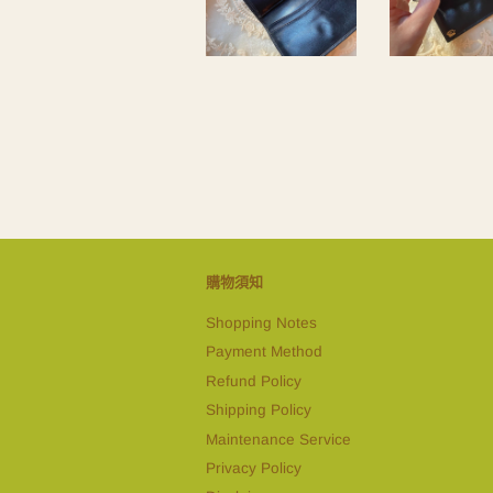
購物須知
Shopping Notes
Payment Method
Refund Policy
Shipping Policy
Maintenance Service
Privacy Policy