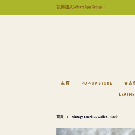
記得加入WhatsApp Group！
主頁
POP-UP STORE
★古
LEATHE
›
首頁
Vintage Gucci GG Wallet - Black