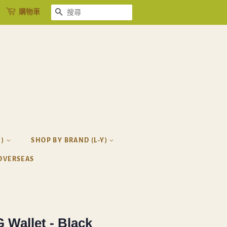
購物車
搜尋
H)
SHOP BY BRAND (L-Y)
OVERSEAS
 Wallet - Black