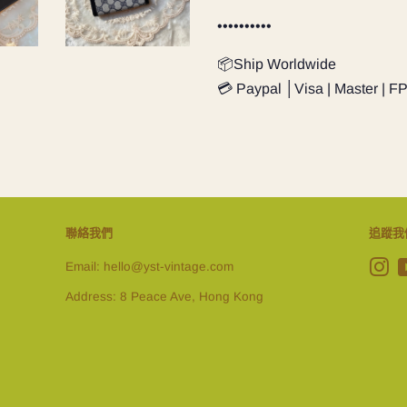
••••••••••
📦Ship Worldwide
💳 Paypal │Visa | Master | F
聯絡我們
追蹤我
Email: hello@yst-vintage.com
In
Address: 8 Peace Ave, Hong Kong