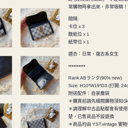
常購物時拿出來，非常吸睛！
間隔:
卡位 x 3
散紙位 x 1
紙幣位 x 1
適合：日常、復古系女生
••••••••••
Rank ABランク(90% new)
Size: H10*W19*D3 (打開: 24
附送配件：自家塵袋
＊購買前請先細閱購物須知😘
＊請理解中古品點都會有使用
楚，已售貨品不設退換
＊商品均由
YST.vintage
實物