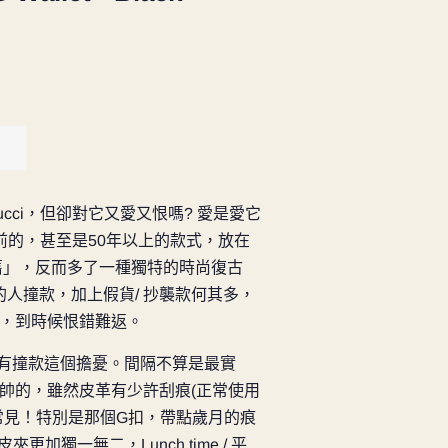
cci，但卻對它又愛又恨嗎? 愛是愛它
年前的，甚至是50年以上的款式，放在
「舊」，反而多了一種獨特的時尚復古
的人撞款，加上假貨/ 抄襲款何其多，
，到時候恨錯難返。
不會有撞款這個擔憂。間隔不算是最實
帥的，雖然皮革有少許刮痕(正常使用
常見！特別是那個G扣，帶點歲月的痕
更加獨一無二，Lunch time / 平