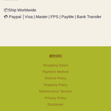
📦Ship Worldwide
💳 Paypal │Visa | Master | FPS | PayMe | Bank Transfer
購物須知
Shopping Notes
Payment Method
Refund Policy
Shipping Policy
Maintenance Service
Privacy Policy
Disclaimer