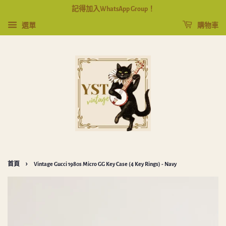
記得加入WhatsApp Group！
選單
購物車
›
首頁
Vintage Gucci 1980s Micro GG Key Case (4 Key Rings) - Navy