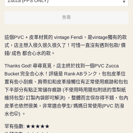
售罄
這個PVC + 皮革材質的 vintage Fendi，是vintage獨有的款
式，店主想入很久很久很久了！可惜一直沒有遇到包款/ 價
錢/ 成色 都合心水的款。
Thanks God! 尋尋覓覓，店主終於找到一個PVC Zucca
Bucket 完全合心水！評級是
Rank ABランク，包包皮革位
置有些小刮痕、肩帶扣和皮革接觸位有正常使用痕跡和包包
下半部分有點正常儲存痕跡 (不使用時用隨包附送的雪梨紙
維持包型/ 訂製內袋即可解決) ，整體而言保存得不錯，包內
皮革也依然很美，非常適合學生/ 媽媽日常使用(PVC 防潑
水也🤭) 。
罕有指數: ★★★★★