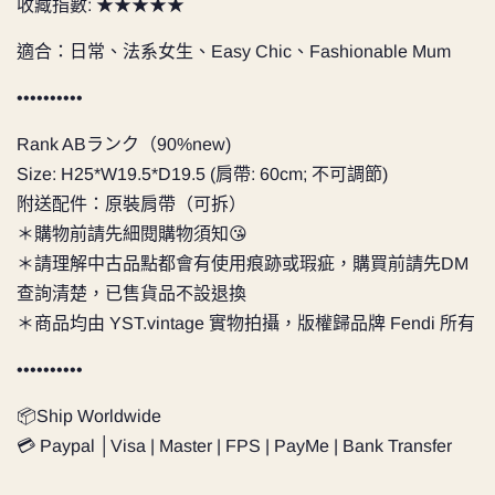
收藏指數: ★★★★★
適合：日常、法系女生、Easy Chic、Fashionable Mum
••••••••••
Rank ABランク（90%new)
Size: H25*W19.5*D19.5 (肩帶: 60cm; 不可調節)
附送配件：原裝肩帶（可拆）
＊購物前請先細閱購物須知😘
＊請理解中古品點都會有使用痕跡或瑕疵，購買前請先DM
查詢清楚，已售貨品不設退換
＊商品均由
YST.vintage
實物拍攝，版權歸品牌 Fendi 所有
••••••••••
📦Ship Worldwide
💳 Paypal │Visa | Master | FPS | PayMe | Bank Transfer