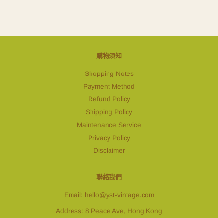
購物須知
Shopping Notes
Payment Method
Refund Policy
Shipping Policy
Maintenance Service
Privacy Policy
Disclaimer
聯絡我們
Email: hello@yst-vintage.com
Address: 8 Peace Ave, Hong Kong