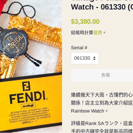
Watch - 061330 (
定
售
$3,380.00
價
價
結帳時計算
運費
。
Serial #
售罄
連續幾天下大雨，古懂們的心
關係！店主立刻為大家介紹這隻
Rainbow Watch。
評級是
Rank SAランク，這
手的中古錶完全就是新品同樣！