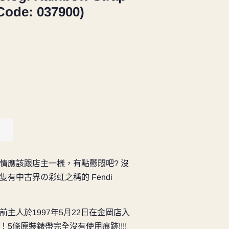
Code: 037900)
情應該跟店主一樣，有點鬱悶吧? 沒
有中古界の彩虹之稱的 Fendi
盒前主人於1997年5月22日在金岡店入
5條原裝錶帶完全沒有使用痕跡!!!!