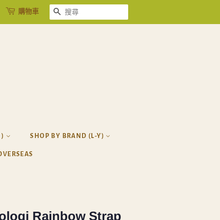
購物車
搜尋
H)
SHOP BY BRAND (L-Y)
OVERSEAS
ologi Rainbow Strap