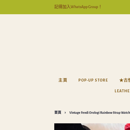
記得加入WhatsApp Group！
主頁
POP-UP STORE
★古
LEATHE
›
首頁
Vintage Fendi Orologi Rainbow Strap Watch 