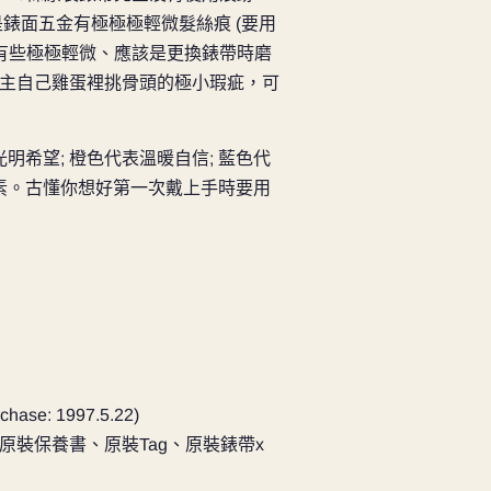
一是錶面五金有極極極輕微髮絲痕 (要用
背有些極極輕微、應該是更換錶帶時磨
主自己雞蛋裡挑骨頭的極小瑕疵，可
明希望; 橙色代表溫暖自信; 藍色代
朴素。古懂你想好第一次戴上手時要用
chase: 1997.5.22)
裝盒、原裝保養書、原裝Tag、原裝錶帶x