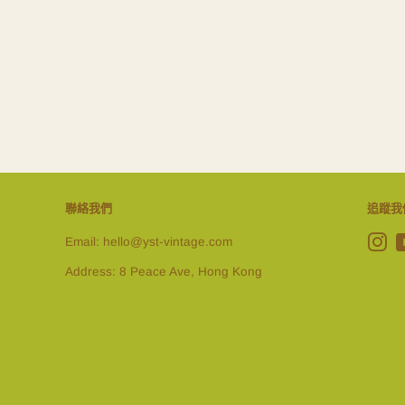
聯絡我們
追蹤我
Email: hello@yst-vintage.com
In
Address: 8 Peace Ave, Hong Kong