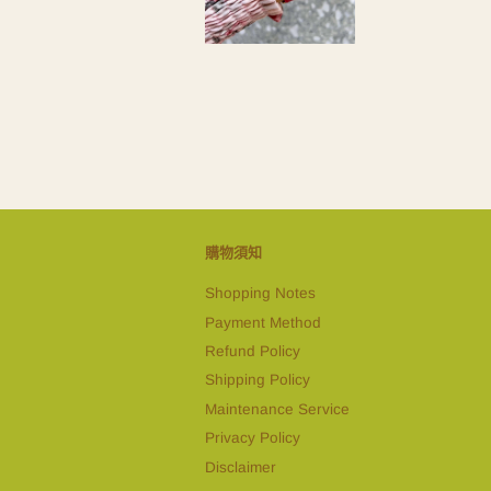
購物須知
Shopping Notes
Payment Method
Refund Policy
Shipping Policy
Maintenance Service
Privacy Policy
Disclaimer