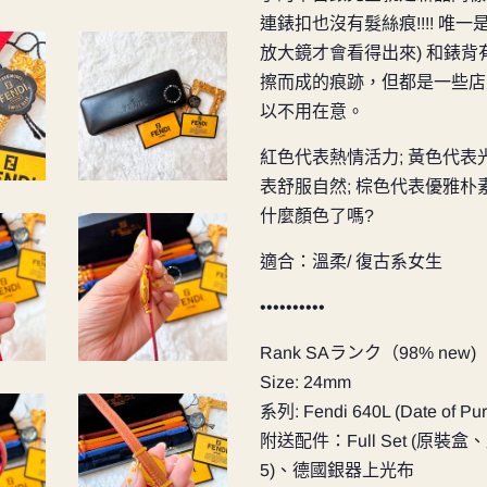
連錶扣也沒有髮絲痕!!!! 唯
放大鏡才會看得出來) 和錶
擦而成的痕跡，但都是一些店
以不用在意。
紅色代表熱情活力; 黃色代表光
表舒服自然; 棕色代表優雅
什麼顏色了嗎?
適合：溫柔/ 復古系女生
••••••••••
Rank SAランク（98% new)
Size: 24mm
系列: Fendi 640L (Date of Pur
附送配件：Full Set (原
5)、德國銀器上光布