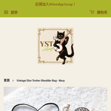
記得加入WhatsApp Group！
選單
購物車
›
首頁
Vintage Dior Trotter Shoulder Bag - Navy