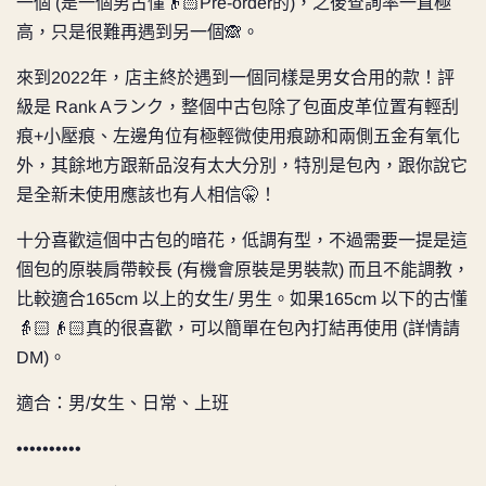
一個 (是一個男古懂👴🏻Pre-order的)，之後查詢率一直極
高，只是很難再遇到另一個🙈。
來到2022年，店主終於遇到一個同樣是男女合用的款！評
級是 Rank Aランク，整個中古包除了包面皮革位置有輕刮
痕+小壓痕、左邊角位有極輕微使用痕跡和兩側五金有氧化
外，其餘地方跟新品沒有太大分別，特別是包內，跟你說它
是全新未使用應該也有人相信🤫！
十分喜歡這個中古包的暗花，低調有型，不過需要一提是這
個包的原裝肩帶較長 (有機會原裝是男裝款) 而且不能調教，
比較適合165cm 以上的女生/ 男生。如果165cm 以下的古懂
👵🏻👴🏻真的很喜歡，可以簡單在包內打結再使用 (詳情請
DM)。
適合：男/女生、日常、上班
••••••••••