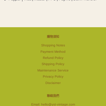
購物須知
Shopping Notes
Payment Method
Refund Policy
Shipping Policy
Maintenance Service
Privacy Policy
Disclaimer
聯絡我們
Email: hello@yst-vintage.com