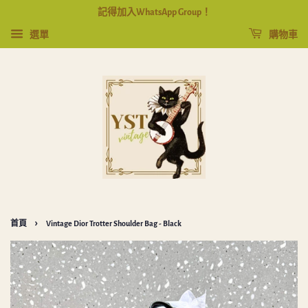
記得加入WhatsApp Group！
選單
購物車
›
首頁
Vintage Dior Trotter Shoulder Bag - Black