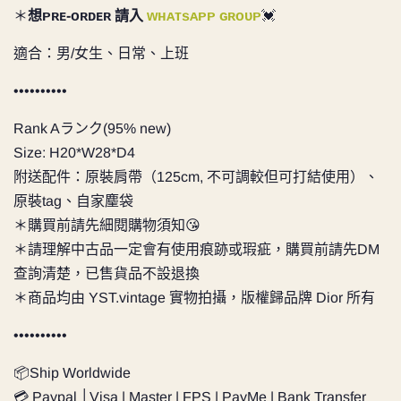
＊
想ᴘʀᴇ-ᴏʀᴅᴇʀ 請入
ᴡʜᴀᴛsᴀᴘᴘ ɢʀᴏᴜᴘ
💓
適合：男/女生、日常、上班
••••••••••
Rank Aランク(95% new)
Size: H20*W28*D4
附送配件：原裝肩帶（125cm, 不可調較但可打結使用）、
原裝tag、
自家麈袋
＊購買前請先細閱購物須知😘
＊請理解中古品一定會有使用痕跡或瑕疵，購買前請先DM
查詢清楚，已售貨品不設退換
＊商品均由 YST.vintage 實物拍攝，版權歸品牌 Dior 所有
••••••••••
📦Ship Worldwide
💳 Paypal │Visa | Master | FPS | PayMe | Bank Transfer