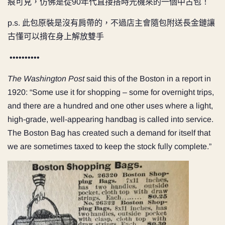
痕可見，仿佛是從90年代直接搭時光機來的一個中古包！
p.s. 此包原裝是沒有肩帶的，不過店主會隨包附送長金鏈讓
古懂可以揹在身上解放雙手
••••••••••
The Washington Post
said this of the Boston in a report in
1920: “Some use it for shopping – some for overnight trips,
and there are a hundred and one other uses where a light,
high-grade, well-appearing handbag is called into service.
The Boston Bag has created such a demand for itself that
we are sometimes taxed to keep the stock fully complete.”