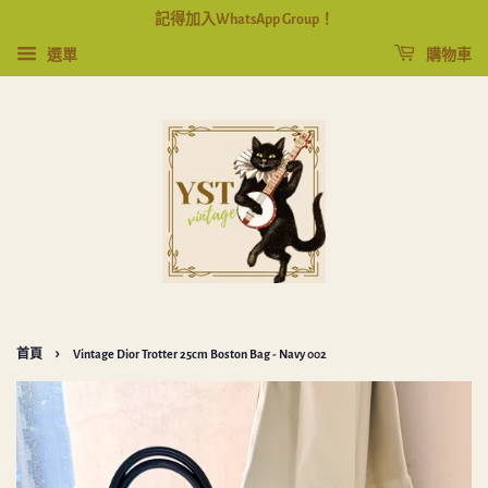
記得加入WhatsApp Group！
選單
購物車
›
首頁
Vintage Dior Trotter 25cm Boston Bag - Navy 002