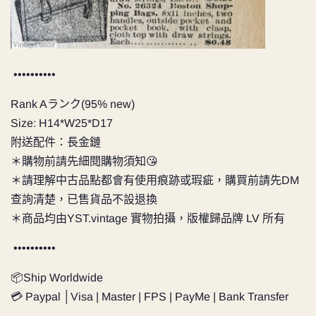
••••••••••
Rank Aランク(95% new)
Size: H14
*W25*D17
附送配件：長金鏈
＊購物前請先細閱購物須知😘
＊請理解中古品點都會有使用痕跡或瑕疵，購買前請先DM
查詢清楚，已售貨品不設退換
＊商品均由
YST.vintage
實物拍攝，版權歸品牌 LV 所有
••••••••••
📦Ship Worldwide
💳 Paypal │Visa | Master | FPS | PayMe | Bank Transfer