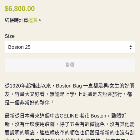
定
售
$6,800.00
價
價
結帳時計算
運費
。
Size
售罄
從1920年起推出以來，Boston Bag 一直都是男/女生的好朋
友，容量大又好看，無論是上學/ 上班還是去短途旅行，都
是一個非常好的夥伴！
最新從日本帶來這個中古CELINE 老花 Boston，整體近
新，沒有什麼使用痕跡，除了五金有輕微褪色，沒有其他需
要說明的瑕疵，連植韖皮革的顏色也仍舊是新新的也沒有刮