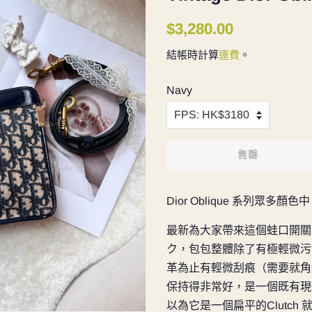
定
售
$3,280.00
價
價
結帳時計算
運費
。
Navy
售罄
Dior Oblique 系列眾多
最新為大家帶來這個蛙口開關的藍
ク，包包整體除了有極輕微污漬
革為止有輕微刮痕（需要就角
保持得非常好，是一個既有現
以為它是一個扁平的Clutc