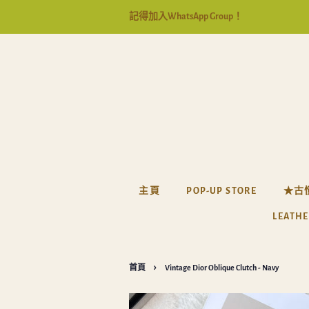
記得加入WhatsApp Group！
主頁
POP-UP STORE
★古
LEATHE
›
首頁
Vintage Dior Oblique Clutch - Navy