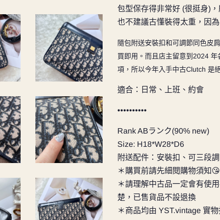
包型保存得非常好 (很挺身)
也不建議古懂裝得太重，因為
隨包附送安裝扣和可調節同色皮肩帶
買即用。而且店主
留意到2024 
項，所以今年入手中古Clutch 
適合：日常、上班、約會
••••••••••
Rank ABランク(90% new)
Size:
H18*W28*D6
附送配件：安裝扣、可三段調
＊購買前請先細閱購物須知😘
＊請理解中古品一定會有使用
楚，已售貨品不設退換
＊商品均由 YST.vintage 