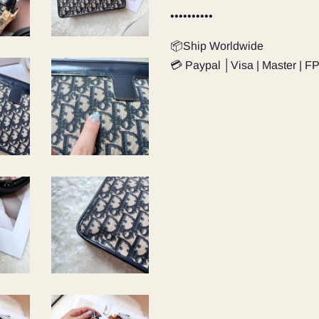
••••••••••
📦Ship Worldwide
💳 Paypal │Visa | Master | F