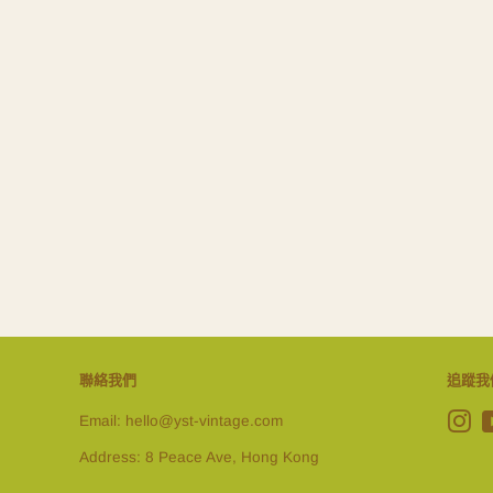
聯絡我們
追蹤我
Email: hello@yst-vintage.com
In
Address: 8 Peace Ave, Hong Kong