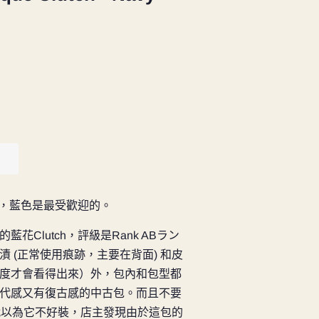
顏色中，藍色是最受歡迎的。
花Clutch，
評級是Rank ABラン
 (
正常使用痕跡，主要在背面) 和皮
度才會看得出來）外，包內和包型都
代感又有復古感的中古包。而且不要
h 就以為它不好裝，店主發現由於這包的