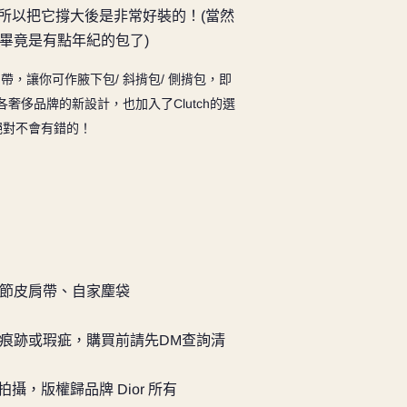
，所以把它撐大後是非常好裝的！(當然
畢竟是有點年紀的包了)
，讓你可作腋下包/ 斜揹包/ 側揹包，即
年各奢侈品牌的新設計，也加入了Clutch的選
是絕對不會有錯的！
節皮肩帶
、自家麈袋
痕跡或瑕疵，購買前請先DM查詢清
實物拍攝，版權歸品牌 Dior 所有