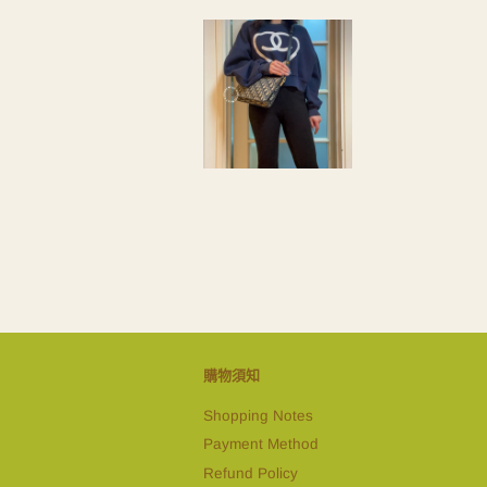
購物須知
Shopping Notes
Payment Method
Refund Policy