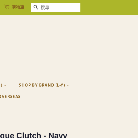
購物車
搜尋
H)
SHOP BY BRAND (L-Y)
OVERSEAS
ique Clutch - Navy