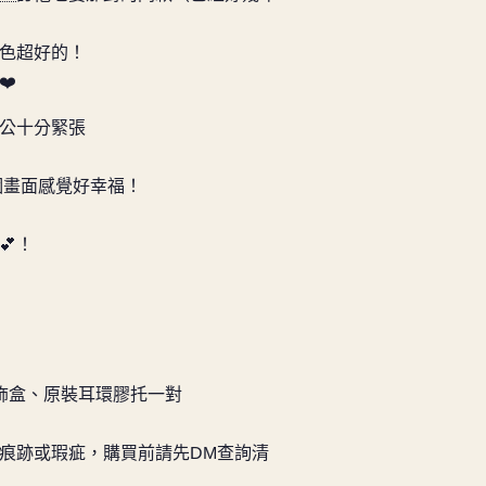
色超好的！
❤️
公十分緊張
個畫面感覺好幸福！
💕！
ss首飾盒、原裝耳環膠托一對
痕跡或瑕疵，購買前請先DM查詢清