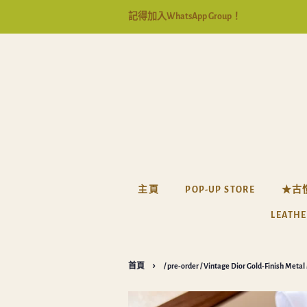
記得加入WhatsApp Group！
主頁
POP-UP STORE
★古
LEATHE
›
首頁
/ pre-order / Vintage Dior Gold-Finish Meta