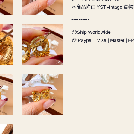
＊商品均由 YST.vintage 
••••••••••
📦Ship Worldwide
💳 Paypal │Visa | Master | F