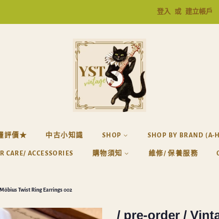
登入
或
建立帳戶
懂評價★
中古小知識
SHOP
SHOP BY BRAND (A-
R CARE/ ACCESSORIES
購物須知
維修/ 保養服務
l Möbius Twist Ring Earrings 002
/ pre-order / Vin