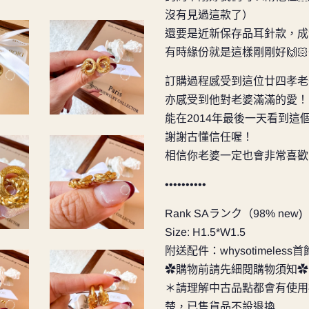
沒有見過這款了）
還要是近新保存品耳針款，成
有時緣份就是這樣剛剛好🙌🏻
訂購過程感受到這位廿四孝老
亦感受到他對老婆滿滿的愛！
能在2014年最後一天看到這
謝謝古懂信任喔！
相信你老婆一定也會非常喜歡
••••••••••
Rank SAランク（98% new)
Size: H1.5*W1.5
附送配件：whysotimele
✿購物前請先細閱購物須知✿
＊請理解中古品點都會有使用
楚，已售貨品不設退換