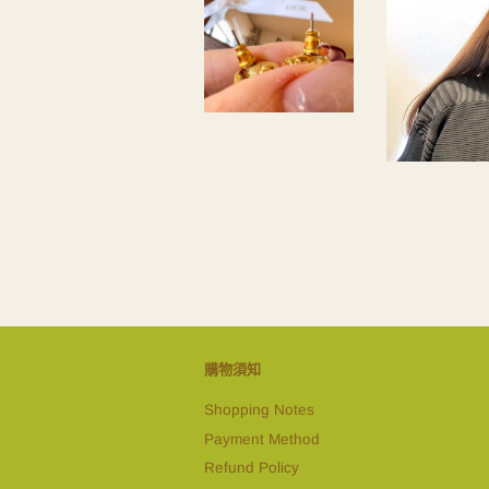
購物須知
Shopping Notes
Payment Method
Refund Policy