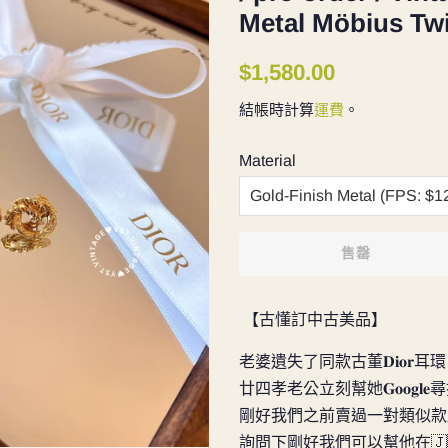
Metal Möbius Twi
定
售
$1,580.00
價
價
結帳時計算
運費
。
Material
售罄
【古懂訂中古美品】
老婆遺失了同款古董𝐃𝐢𝐨𝐫耳環
廿四孝老公立刻幫她𝐆𝐨𝐨𝐠𝐥𝐞
剛好我們之前賣過一對類似款
詢問下剛好我們可以幫他在