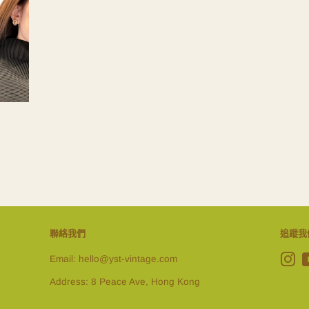
聯絡我們
追蹤我
Email: hello@yst-vintage.com
In
Address: 8 Peace Ave, Hong Kong