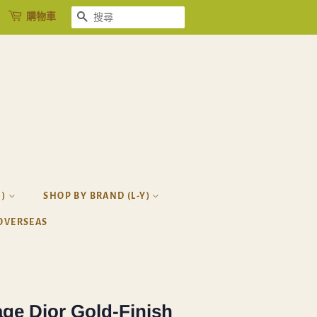
購物車
搜尋
H)
SHOP BY BRAND (L-Y)
OVERSEAS
tage Dior Gold-Finish