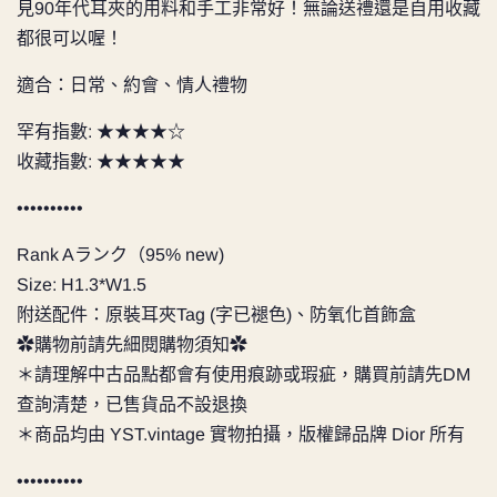
見90年代耳夾的用料和手工非常好！無論送禮還是自用收藏
都很可以喔！
適合：日常、約會、情人禮物
罕有指數: ★★★★☆
收藏指數: ★★★★★
••••••••••
Rank Aランク（95% new)
Size: H1.3*W1.5
附送配件：原裝耳夾Tag (字已褪色)、防氧化首飾盒
✿購物前請先細閱購物須知✿
＊請理解中古品點都會有使用痕跡或瑕疵，購買前請先DM
查詢清楚，已售貨品不設退換
＊商品均由 YST.vintage 實物拍攝，版權歸品牌 Dior 所有
••••••••••