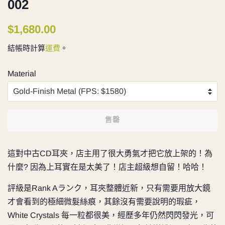
002
定
售
$1,680.00
價
價
結帳時計算
運費
。
Material
售罄
這對中古CD耳夾，店主用了很大勇氣才把它放上架的！為
什麼? 因為上耳實在是太美了！店主超級想自留！哈哈！
評級是
Rank Aランク，耳夾整體近新，只有需要用放大鏡
才會看到的極細微髮絲痕，其餘沒有需要說明的瑕疵，
White Crystals 每一粒都很美，經歷多年仍然閃閃發光，可