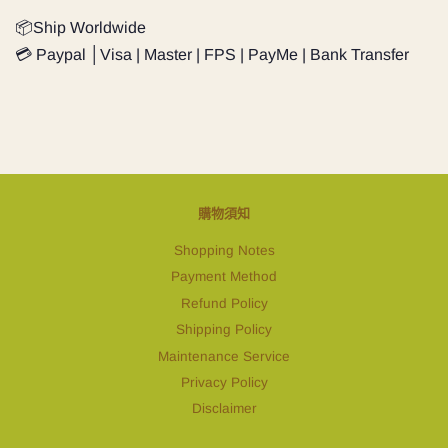
📦Ship Worldwide
💳 Paypal │Visa | Master | FPS | PayMe | Bank Transfer
購物須知
Shopping Notes
Payment Method
Refund Policy
Shipping Policy
Maintenance Service
Privacy Policy
Disclaimer