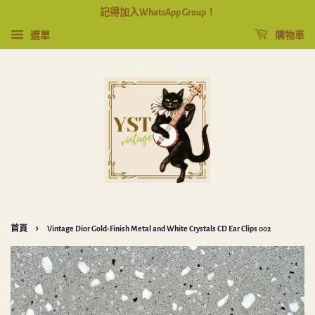
記得加入WhatsApp Group！
選單
購物車
›
首頁
Vintage Dior Gold-Finish Metal and White Crystals CD Ear Clips 002