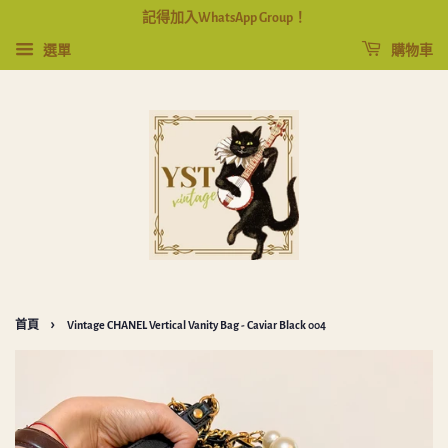
記得加入WhatsApp Group！
選單
購物車
›
首頁
Vintage CHANEL Vertical Vanity Bag - Caviar Black 004