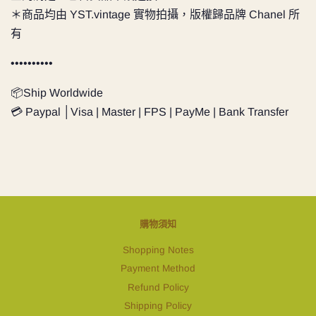
＊商品均由 YST.vintage 實物拍攝，版權歸品牌 Chanel 所
有
••••••••••
📦Ship Worldwide
💳 Paypal │Visa | Master | FPS | PayMe | Bank Transfer
購物須知
Shopping Notes
Payment Method
Refund Policy
Shipping Policy