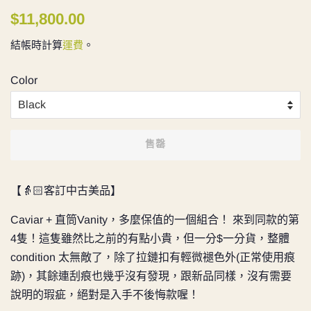
定
售
$11,800.00
價
價
結帳時計算
運費
。
Color
售罄
【👵🏻客訂中古美品】
Caviar + 直筒Vanity，多麼保值的一個組合！ 來到同款的第
4隻！這隻雖然比之前的有點小貴，但一分$一分貨，整體
condition 太無敵了，除了拉鏈扣有輕微褪色外(正常使用痕
跡)，其餘連刮痕也幾乎沒有發現，跟新品同樣，沒有需要
說明的瑕疵，絕對是入手不後悔款喔！