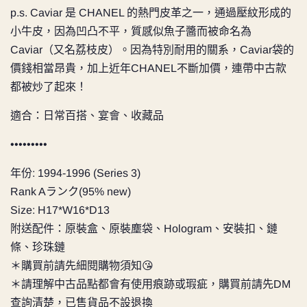
p.s. Caviar 是 CHANEL 的熱門皮革之一，通過壓紋形成的
小牛皮，因為凹凸不平，質感似魚子醬而被命名為
Caviar（又名荔枝皮）。因為特別耐用的關系，Caviar袋的
價錢相當昂貴，加上近年CHANEL不斷加價，連帶中古款
都被炒了起來！
適合：日常百搭、宴會、收藏品
•••••••••
年份: 1994-1996 (Series 3)
Rank Aランク(95% new)
Size: H17*W16*D13
附送配件：原裝盒、原裝塵袋、Hologram、安裝扣、鏈
條、珍珠鏈
＊購買前請先細閱購物須知😘
＊請理解中古品點都會有使用痕跡或瑕疵，購買前請先DM
查詢清楚，已售貨品不設退換