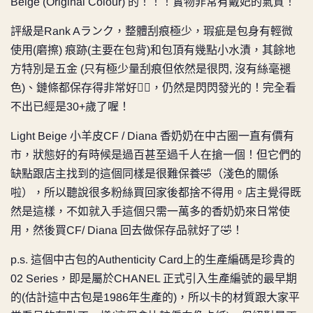
Beige (Original Colour) 的！！！實物非常有戴妃的氣質！
評級是Rank Aランク，整體刮痕極少，瑕疵是包身有輕微
使用(磨擦) 痕跡(主要在包背)和包頂有幾點小水漬，其餘地
方特別是五金 (只有極少量刮痕但依然是很閃, 沒有絲毫褪
色)、鏈條都保存得非常好👍🏻，仍然是閃閃發光的！完全看
不出已經是30+歲了喔！
Light Beige 小羊皮CF / Diana 香奶奶在中古圈一直有價有
市，狀態好的有時候是過百甚至過千人在搶一個！但它們的
缺點跟店主找到的這個同樣是很難保養🤣（淺色的關係
啦），所以聽說很多粉絲買回家後都捨不得用。店主覺得既
然是這樣，不如就入手這個只需一萬多的香奶奶來日常使
用，然後買CF/ Diana 回去做保存品就好了🤣！
p.s. 這個中古包的A
uthenticity Card上的生產
編碼是珍貴的
02 Series，即是屬於CHANEL 正式引入
生產編號的最早期
的(估計這中古包是1986年生產的)，所以卡的材質跟大家平