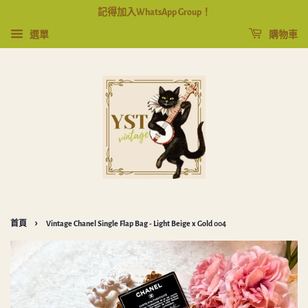
記得加入WhatsApp Group！
選單
購物車
›
首頁
Vintage Chanel Single Flap Bag - Light Beige x Gold 004