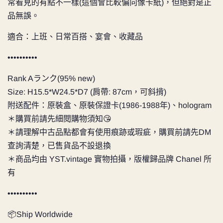
常看見的有點不一樣(這個會比較偏向像卡紙)，但絕對是正
品無誤。
適合：上班、日常百搭、宴會、收藏品
••••••••••
Rank Aランク(95% new)
Size: H15.5*W24.5*D7 (肩帶: 87cm，可斜揹)
附送配件：原裝盒、原裝保證卡(1986-1988年)、hologram
＊購買前請先細閱購物須知😘
＊請理解中古品點都會有使用痕跡或瑕疵，購買前請先DM
查詢清楚，已售貨品不設退換
＊商品均由 YST.vintage 實物拍攝，版權歸品牌 Chanel 所
有
••••••••••
📦Ship Worldwide