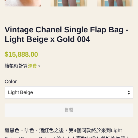
Vintage Chanel Single Flap Bag -
Light Beige x Gold 004
定
售
$15,888.00
價
價
結帳時計算
運費
。
Color
售罄
繼黑色、啡色、酒紅色之後，第4個同款終於來到Light