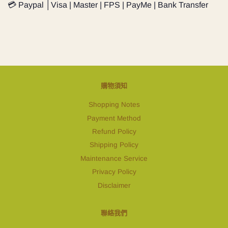
💳 Paypal │Visa | Master | FPS | PayMe | Bank Transfer
購物須知
Shopping Notes
Payment Method
Refund Policy
Shipping Policy
Maintenance Service
Privacy Policy
Disclaimer
聯絡我們