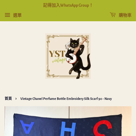
記得加入WhatsApp Group！
選單
購物車
›
首頁
Vintage Chanel Perfume Bottle Embroidery Silk Scarf 90 - Navy