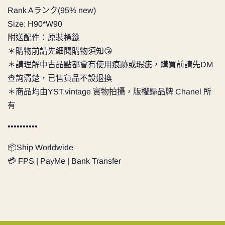
Rank Aランク(95% new)
Size: H90*W90
附送配件：原裝標籤
＊購物前請先細閱購物須知😘
＊請理解中古品點都會有使用痕跡或瑕疵，購買前請先DM
查詢清楚，已售貨品不設退換
＊商品均由YST.vintage 實物拍攝，版權歸品牌 Chanel
所
有
••••••••••
📦Ship Worldwide
💳 FPS | PayMe | Bank Transfer