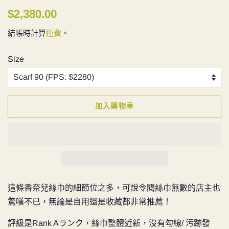
定
售
$2,380.00
價
價
結帳時計算
運費
。
Size
加入購物車
這條香奈兒絲巾的細節位之多，可說令閱絲巾無數的店主也
驚嘆不已，
無論是自用還是收藏都非常推薦！
評級是Rank Aランク，絲巾整體近新，沒有勾線/ 污跡發