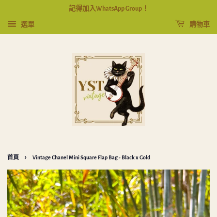
記得加入WhatsApp Group！
選單
購物車
›
首頁
Vintage Chanel Mini Square Flap Bag - Black x Gold