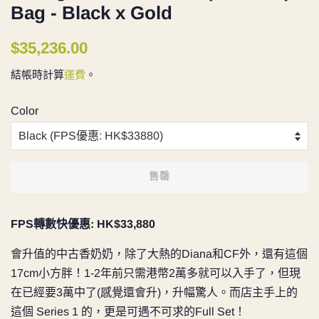
Bag - Black x Gold
定
售
$35,236.00
價
價
結帳時計算
運費
。
Color
售罄
FPS轉數快優惠: HK$33,880
會升值的中古香奶奶，除了大熱的Diana和CF外，還有這個
17cm小方胖！1-2年前只需港幣2萬多就可以入手了，但現
在已經要3萬中了(感覺還會升)，升幅驚人。而店主手上的
這個 Series 1 的，更是可遇不可求的Full Set！