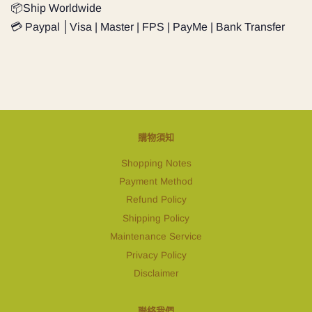
📦Ship Worldwide
💳 Paypal │Visa | Master | FPS | PayMe | Bank Transfer
購物須知
Shopping Notes
Payment Method
Refund Policy
Shipping Policy
Maintenance Service
Privacy Policy
Disclaimer
聯絡我們