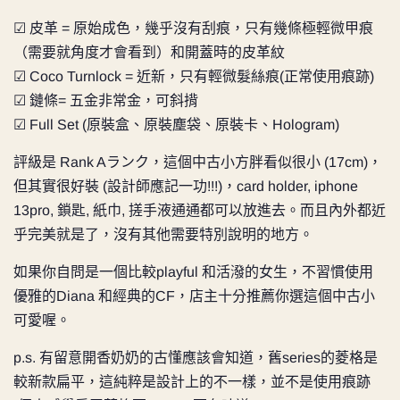
☑ 皮革 = 原始成色，幾乎沒有刮痕，只有幾條極輕微甲痕
（需要就角度才會看到）和開蓋時的皮革紋
☑ Coco Turnlock = 近新，只有輕微髮絲痕(正常使用痕跡)
☑ 鏈條= 五金非常金，可斜揹
☑ Full Set (原裝盒、原裝塵袋、原裝卡、Hologram)
評級是 Rank Aランク，這個中古小方胖看似很小 (17cm)，
但其實很好裝 (設計師應記一功!!!)，card holder, iphone
13pro, 鎖匙, 紙巾, 搓手液通通都可以放進去。而且內外都近
乎完美就是了，沒有其他需要特別說明的地方。
如果你自問是一個比較playful 和活潑的女生，不習慣使用
優雅的Diana 和經典的CF，店主十分推薦你選這個中古小
可愛喔。
p.s. 有留意開香奶奶的古懂應該會知道，舊series的菱格是
較新款扁平，這純粹是設計上的不一樣，並不是使用痕跡