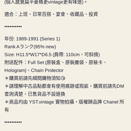
(個人感覺扁平
菱格更vintage更有味道)。
適合：上班、日常百搭、宴會、收藏品、投資
••••••••••
年份: 1989-1991 (Series 1)
Rank Aランク(95% new)
Size: H11.5*W17*D6.5 (肩帶: 110cm，可斜揹)
附送配件：Full Set (原裝盒、原裝塵袋、原裝卡、
Hologram)、Chain Protector
＊購買前請先細閱購物須知😘
＊請理解中古品點都會有使用痕跡或瑕疵，購買前請先DM
查詢清楚，已售貨品不設退換
＊商品均由 YST.vintage 實物拍攝，版權歸品牌 Chanel 所
有
••••••••••