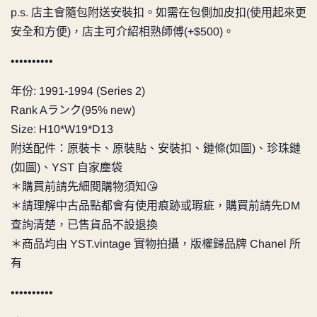
p.s. 店主會隨包附送安裝扣。如需在
包側加皮扣(使用起來更
安全和方便
)
，店主可介紹相熟師傅
(+$500)。
••••••••••
年份: 1991-1994 (Series 2)
Rank Aランク(95% new)
Size: H10*W19*D13
附送配件：原裝卡、原裝貼、安裝扣、鏈條(如圖)、珍珠鏈
(如圖)、YST 自家塵袋
＊購買前請先細閱購物須知😘
＊請理解中古品點都會有使用痕跡或瑕疵，購買前請先DM
查詢清楚，已售貨品不設退換
＊商品均由 YST.vintage 實物拍攝，版權歸品牌 Chanel 所
有
••••••••••