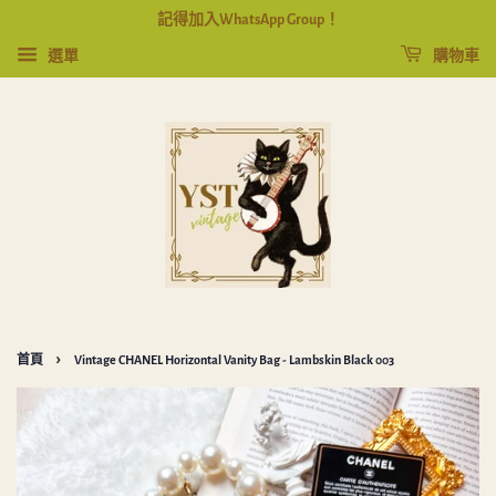
記得加入WhatsApp Group！
選單
購物車
›
首頁
Vintage CHANEL Horizontal Vanity Bag - Lambskin Black 003