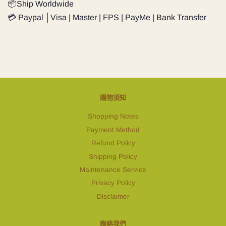
📦Ship Worldwide
💳 Paypal │Visa | Master | FPS | PayMe | Bank Transfer
購物須知
Shopping Notes
Payment Method
Refund Policy
Shipping Policy
Maintenance Service
Privacy Policy
Disclaimer
聯絡我們