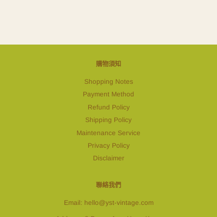
購物須知
Shopping Notes
Payment Method
Refund Policy
Shipping Policy
Maintenance Service
Privacy Policy
Disclaimer
聯絡我們
Email: hello@yst-vintage.com