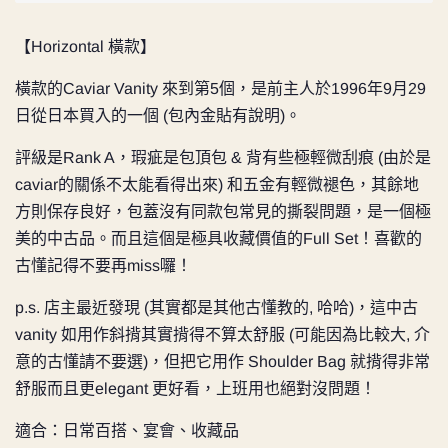
【Horizontal 橫款】
橫款的Caviar Vanity 來到第5個，是前主人於1996年9月29
日從日本買入的一個 (包內金貼有說明)。
評級是
Rank A，瑕疵是包頂包 & 背有些極輕微刮痕 (由於是
caviar的關係不太能看得出來) 和五金有輕微褪色，其餘地
方則保存良好，包蓋沒有同款包常見的撕裂問題，是一個極
美的中古品。而且這個是極具收藏價值的Full Set！喜歡的
古懂記得不要再miss囉！
p.s. 店主最近發現 (其實都是其他古懂教的, 哈哈)，這中古
vanity 如用作斜揹其實揹得不算太舒服 (可能因為比較大, 介
意的古懂請不要選)，但把它用作 Shoulder Bag 就揹得非常
舒服而且更elegant 更好看，上班用也絕對沒問題！
適合：日常百搭、宴會、收藏品