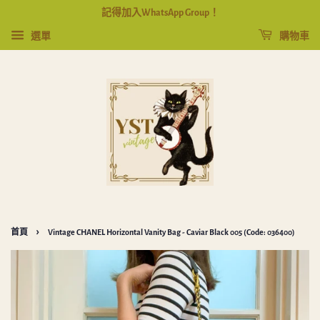
記得加入WhatsApp Group！
選單
購物車
›
首頁
Vintage CHANEL Horizontal Vanity Bag - Caviar Black 005 (Code: 036400)