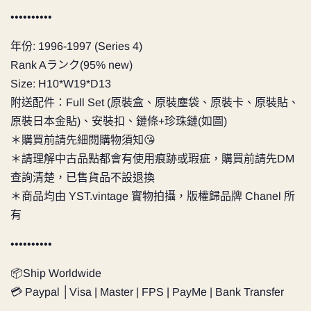
••••••••••
年份: 1996-1997 (Series 4)
Rank Aランク(95% new)
Size: H10*W19*D13
附送配件：Full Set (原裝盒、原裝塵袋、原裝卡、原裝貼、
原裝日本金貼)、安裝扣、鏈條+珍珠鏈(如圖)
＊購買前請先細閱購物須知😘
＊請理解中古品點都會有使用痕跡或瑕疵，購買前請先DM
查詢清楚，已售貨品不設退換
＊商品均由 YST.vintage 實物拍攝，版權歸品牌 Chanel 所
有
••••••••••
📦Ship Worldwide
💳 Paypal │Visa | Master | FPS | PayMe | Bank Transfer