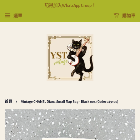
記得加入WhatsApp Group！
選單
購物車
›
首頁
Vintage CHANEL Diana Small Flap Bag - Black 004 (Code: 049100)