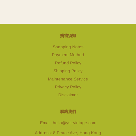
購物須知
Shopping Notes
Payment Method
Refund Policy
Shipping Policy
Maintenance Service
Privacy Policy
Disclaimer
聯絡我們
Email: hello@yst-vintage.com
Address: 8 Peace Ave, Hong Kong