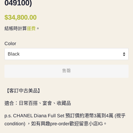
049100)
定
售
$34,800.00
價
價
結帳時計算
運費
。
Color
售罄
【客訂中古美品】
適合：日常百搭、宴會、收藏品
p.s. CHANEL Diana Full Set 預訂價約港幣3萬到4萬 (視乎
condition) ，如有興趣pre-order歡迎留意小店IG。