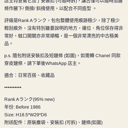
店主特意幫它加了安裝扣 (可隨時拆)，讓古懂可以隨時加鏈
條作腋下/ 側揹/ 斜揹使用，以配合不同造型 。
評級是
Rank Aランク，包包整體使用痕跡極少，除了極少
輕刮痕外，沒有特別雖要說明的地方，邊位、角位保存得非
常好，蛙口開關亦非常順暢，是一個非常漂亮的中古極美
品。
p.s. 隨包附送安裝扣及短鏈條 (如圖)，如需轉 Chanel 同款
穿皮鏈條，請下單後WhatsApp 店主。
適合：日常百搭、收藏品
••••••••••
Rank Aランク(95% new)
年份: Before 1986
Size: H18.5*W29*D6
附送配件：原裝塵袋、安裝扣 (可拆)、鏈條(如圖)