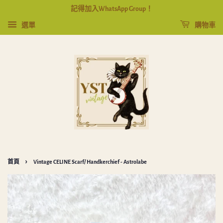
記得加入WhatsApp Group！
選單
購物車
›
首頁
Vintage CELINE Scarf/ Handkerchief - Astrolabe