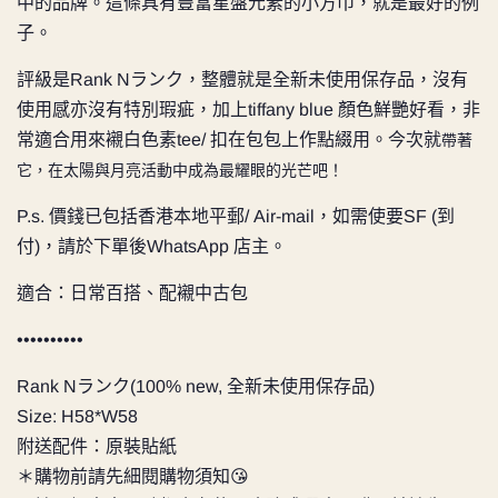
中的品牌。這條具有豐富星盤元素的小方巾，就是最好的例
子。
評級是
Rank Nランク，整體就是全新未使用保存品，沒有
使用感亦沒有特別瑕疵，加上tiffany blue 顏色鮮艷好看，非
常適合用來襯白色素tee/ 扣在包包上作點綴用。今次就
帶著
它，在太陽與月亮活動中成為最耀眼的光芒吧！
P.s. 價錢已包括香港本地平郵/ Air-mail，如需使要SF (到
付)，請於下單後WhatsApp 店主。
適合：日常百搭、配襯中古包
••••••••••
Rank Nランク(100% new, 全新未使用保存品)
Size: H58*W58
附送配件：原裝貼紙
＊購物前請先細閱購物須知😘