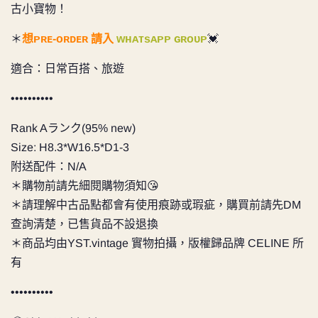
古小寶物！
＊
想ᴘʀᴇ-ᴏʀᴅᴇʀ 請入
ᴡʜᴀᴛsᴀᴘᴘ ɢʀᴏᴜᴘ
💓
適合：日常百搭、旅遊
••••••••••
Rank Aランク(95% new)
Size: H8.3*W16.5*D1-3
附送配件：N/A
＊購物前請先細閱購物須知😘
＊請理解中古品點都會有使用痕跡或瑕疵，購買前請先DM
查詢清楚，已售貨品不設退換
＊商品均由YST.vintage 實物拍攝，版權歸品牌 CELINE 所
有
••••••••••