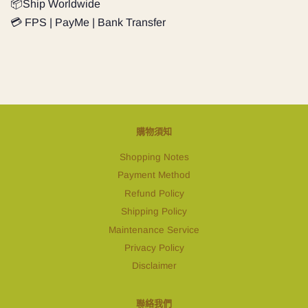
📦Ship Worldwide
💳 FPS | PayMe | Bank Transfer
購物須知
Shopping Notes
Payment Method
Refund Policy
Shipping Policy
Maintenance Service
Privacy Policy
Disclaimer
聯絡我們