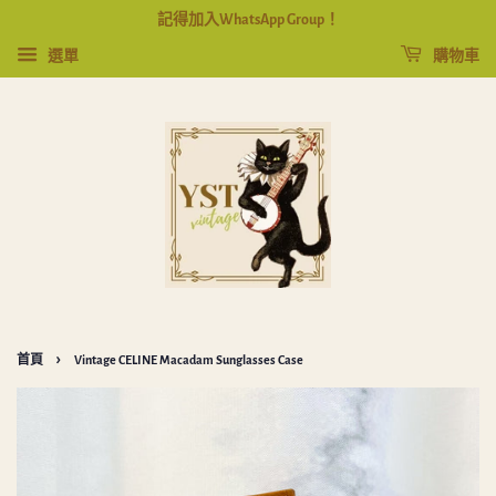
記得加入WhatsApp Group！
選單
購物車
›
首頁
Vintage CELINE Macadam Sunglasses Case