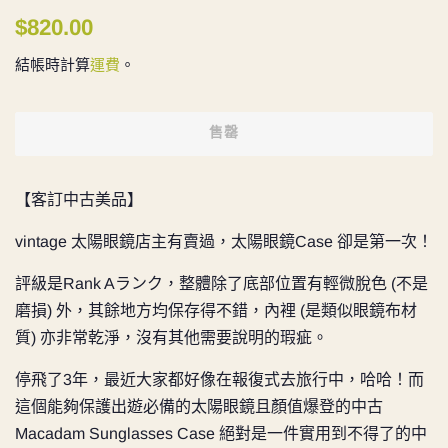
定
售
$820.00
價
價
結帳時計算
運費
。
售罄
【客訂中古美品】
vintage 太陽眼鏡店主有賣過，太陽眼鏡Case 卻是第一次！
評級是
Rank Aランク，整體除了底部位置有輕微脫色 (不是
磨損) 外，其餘地方均保存得不錯，內裡 (是類似眼鏡布材
質) 亦非常乾淨，沒有其他需要說明的瑕疵。
停飛了3年，最近大家都好像在報復式去旅行中，哈哈！而
這個能夠保護出遊必備的太陽眼鏡且顏值爆登的中古
Macadam Sunglasses Case 絕對是一件實用到不得了的中