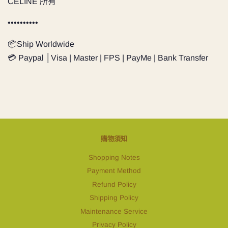
CELINE 所有
••••••••••
📦Ship Worldwide
💳 Paypal │Visa | Master | FPS | PayMe | Bank Transfer
購物須知
Shopping Notes
Payment Method
Refund Policy
Shipping Policy
Maintenance Service
Privacy Policy