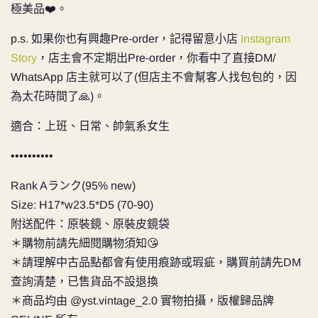
極美品❤️。
p.s. 如果你也有興趣Pre-order，記得留意小店
Instagram
Story
，店主會不定期出Pre-order，你看中了直接DM/
WhatsApp 店主就可以了(但店主不會幫客人找包包的，因
為太花時間了🙏)。
適合：上班、日常、帥氣系女生
••••••••••
Rank Aランク(95% new)
Size: H17*w23.5*D5 (70-90)
附送配件：原裝鏡、原裝皮鏡袋
＊購物前請先細閱購物須知😘
＊請理解中古品點都會有使用痕跡或瑕疵，購買前請先DM
查詢清楚，已售貨品不設退換
＊商品均由 @yst.vintage_2.0 實物拍攝，版權歸品牌