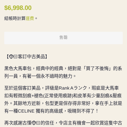
定
售
$6,998.00
價
價
結帳時計算
運費
。
售罄
【🤶🏻客訂中古美品】
黑色大馬車包，經典中的經典，絕對是「買了不後悔」的系
列一員，有著一個永不過時的魅力。
至於這個客訂美品，評級是
Rank Aランク，瑕疵是大馬車
扣有輕微刮痕+褪色(正常使用痕跡)和
皮革有少量刮痕&壓痕
外。其餘地方近新，包型更是保存得非常好，拿在手上就是
有一種CELINE 獨有的高級感，吸睛到不得了！
再次感謝古懂
🤶🏻的信任，令店主有機會一起欣賞這隻中古