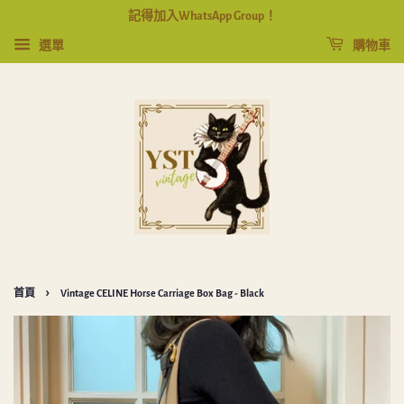
記得加入WhatsApp Group！
選單
購物車
›
首頁
Vintage CELINE Horse Carriage Box Bag - Black