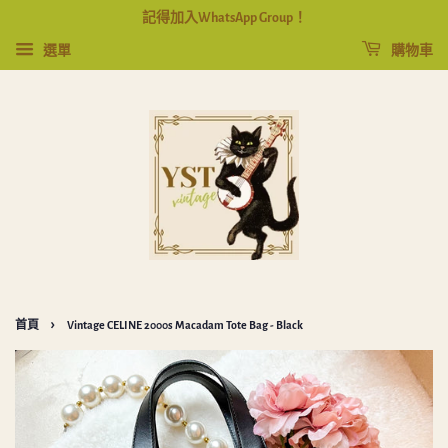
記得加入WhatsApp Group！
選單
購物車
›
首頁
Vintage CELINE 2000s Macadam Tote Bag - Black