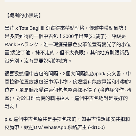
【職場的小黑馬】
黑花 x Tote Bag!!!!! 沉實得來帶點型格，優雅中帶點氣勢！
是多麼難得的一個中古包！2000年出產(21歲了)，評級是
Rank SAランク，唯一瑕疵是黑色皮革位置有變光了的小位
置(像沾了油，抹不走的，但不太覺眼)，其他地方則跟新品
沒分別，沒有需要說明的地方。
很喜歡這個中古包的間隔，2個大間隔能放ipad/ 英文書，中
間拉鏈位置放銀包紙巾等小物，傍邊還有能放電話和小物的
位置，單是聽都覺得這個包包整齊都不得了 (強迫症發作~哈
😆)，對於日理萬機的職場達人，這個中古包絕對是最好的
戰友！
p.s. 這個中古包原裝是手提包來的，如果古懂想加安裝扣和
皮肩帶，歡迎DM/ WhatsApp 聯絡店主 (+$100)