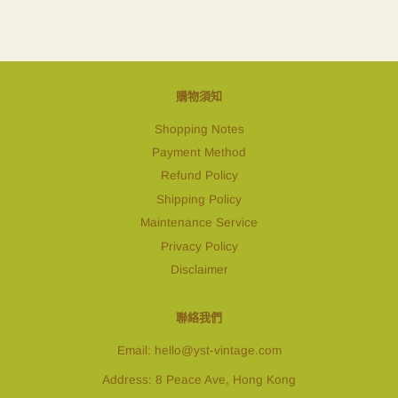
購物須知
Shopping Notes
Payment Method
Refund Policy
Shipping Policy
Maintenance Service
Privacy Policy
Disclaimer
聯絡我們
Email: hello@yst-vintage.com
Address: 8 Peace Ave, Hong Kong