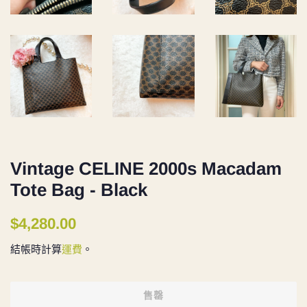
Vintage CELINE 2000s Macadam
Tote Bag - Black
定
售
$4,280.00
價
價
結帳時計算
運費
。
售罄