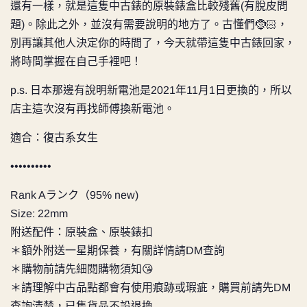
還有一樣，就是這隻中古錶的原裝錶盒比較殘舊(有脫皮問
題)。除此之外，並沒有需要說明的地方了。古懂們🤶🏻，
別再讓其他人決定你的時間了，今天就帶這隻中古錶回家，
將時間掌握在自己手裡吧！
p.s. 日本那邊有說明新電池是2021年11月1日更換的，所以
店主這次沒有再找師傅換新電池。
適合：復古系女生
••••••••••
Rank Aランク（95% new)
Size: 22mm
附送配件：原裝盒、原裝錶扣
＊額外附送一星期保養，有關詳情請DM查詢
＊購物前請先細閱購物須知😘
＊請理解中古品點都會有使用痕跡或瑕疵，購買前請先DM
查詢清楚，已售貨品不設退換