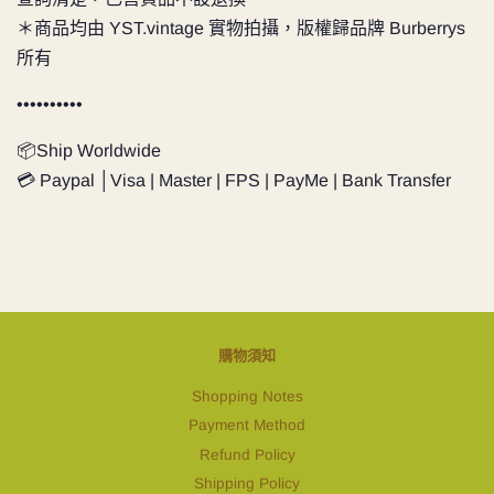
＊商品均由 YST.vintage 實物拍攝，版權歸品牌 Burberrys
所有
••••••••••
📦Ship Worldwide
💳 Paypal │Visa | Master | FPS | PayMe | Bank Transfer
購物須知
Shopping Notes
Payment Method
Refund Policy
Shipping Policy