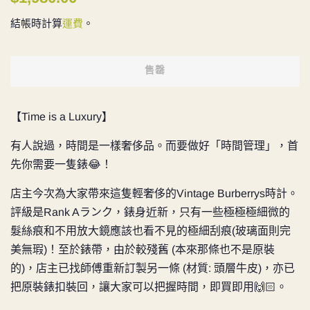
價
價
結帳時計算
運費
。
售罄
【Time is a Luxury】
有人說過，時間是一樣奢侈品。而要做好「時間管理」，首
先你需要一隻錶😂！
店主今次為大家帶來這隻輕奢侈的Vintage Burberrys時計。
評級是Rank Aランク，錶身近新，只有一些極極極細微的
髮絲痕和不用放大鏡應該也看不見的極細刮痕(玻璃面則完
美無瑕)！至於錶帶，由於較殘舊 (本來那條也不是原裝
的)，店主已找師傅重新訂製另一條 (材質: 頭層牛皮)，亦已
把原裝錶扣裝回，讓大家可以把握時間，即買即用🙌🏻。