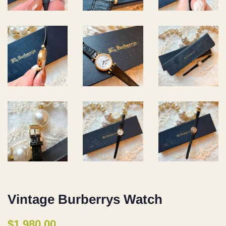
Vintage Burberrys Watch
定
售
$1,980.00