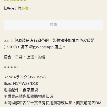
價
價
結帳時計算
運費
。
售罄
p.s. 此包原裝是沒有肩帶的，如想額外加購同色皮肩帶
(+$100)，請下單後WhatsApp 店主。
適合：日常、上班、約會
••••••••••
Rank Aランク(95% new)
Size: H17*W23*D10
附送配件：自家塵袋
＊購買前請先細閱購物須知😘
＊請理解中古品一定會有使用痕跡或瑕疵，購買前請先DM