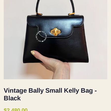
Vintage Bally Small Kelly Bag -
Black
定
售
$2,480.00