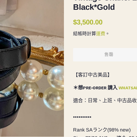
Black*Gold
定
售
$3,500.00
價
價
結帳時計算
運費
。
售罄
【客訂中古美品】
＊
想ᴘʀᴇ-ᴏʀᴅᴇʀ 請入
ᴡʜᴀᴛsᴀ
適合：日常、上班、中古品收
••••••••••
Rank SAランク(98% new)