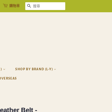
購物車
搜尋
H)
SHOP BY BRAND (L-Y)
OVERSEAS
eather Belt -