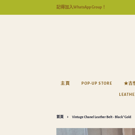
記得加入WhatsApp Group！
主頁
POP-UP STORE
★古
LEATHE
›
首頁
Vintage Chanel Leather Belt - Black*Gold