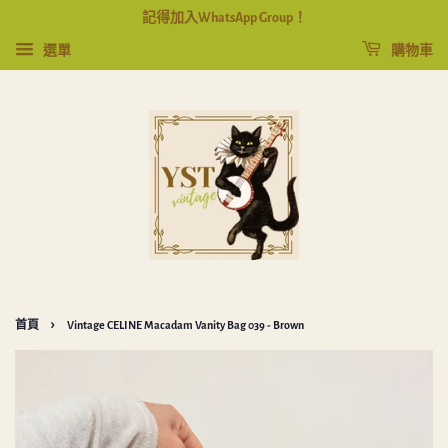
記得加入WhatsApp Group！
選單
購物車
›
首頁
Vintage CELINE Macadam Vanity Bag 039 - Brown