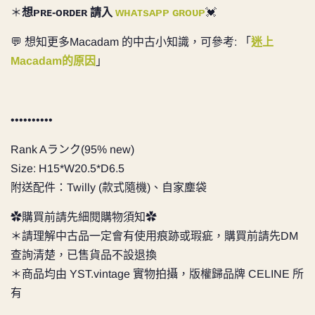
＊
想ᴘʀᴇ-ᴏʀᴅᴇʀ 請入
ᴡʜᴀᴛsᴀᴘᴘ ɢʀᴏᴜᴘ
💓
💬 想知更多Macadam 的中古小知識，可參考: 「
迷上
Macadam的原因
」
••••••••••
Rank Aランク(95% new)
Size: H15*W20.5*D6.5
附送配件：Twilly (款式隨機)、自家塵袋
✿購買前請先細閱購物須知✿
＊請理解中古品一定會有使用痕跡或瑕疵，購買前請先DM
查詢清楚，已售貨品不設退換
＊商品均由 YST.vintage 實物拍攝，版權歸品牌 CELINE 所
有