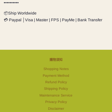
••••••••••
📦Ship Worldwide
💳 Paypal │Visa | Master | FPS | PayMe | Bank Transfer
購物須知
Shopping Notes
Payment Method
Refund Policy
Shipping Policy
Maintenance Service
Privacy Policy
Disclaimer