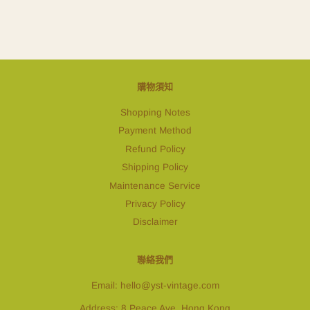
購物須知
Shopping Notes
Payment Method
Refund Policy
Shipping Policy
Maintenance Service
Privacy Policy
Disclaimer
聯絡我們
Email: hello@yst-vintage.com
Address: 8 Peace Ave, Hong Kong