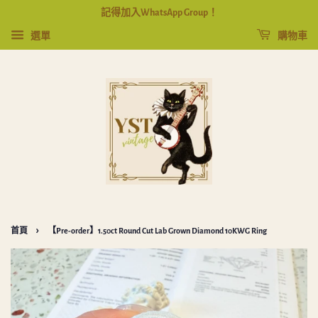
記得加入WhatsApp Group！
選單
購物車
›
首頁
【Pre-order】1.50ct Round Cut Lab Grown Diamond 10KWG Ring