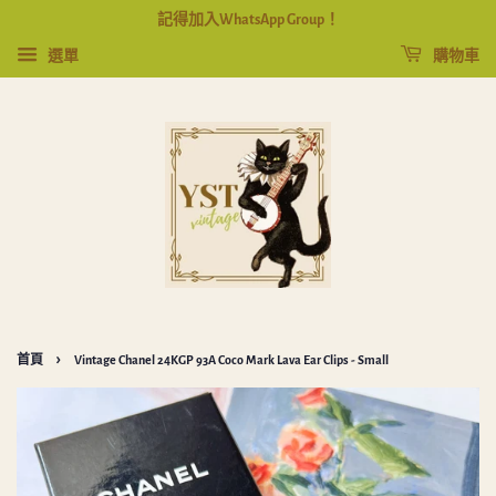
記得加入WhatsApp Group！
選單
購物車
›
首頁
Vintage Chanel 24KGP 93A Coco Mark Lava Ear Clips - Small