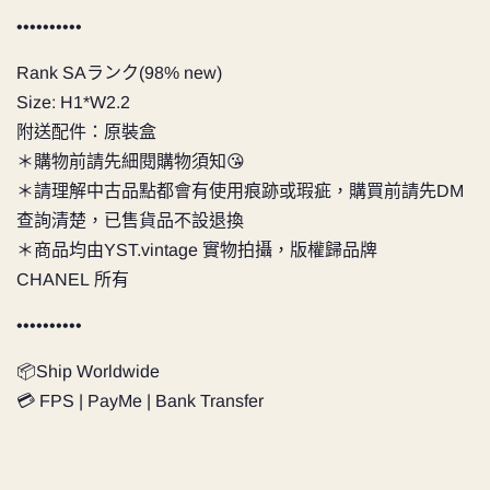
••••••••••
Rank SAランク(98% new)
Size: H1*W2.2
附送配件：原裝盒
＊購物前請先細閱購物須知😘
＊請理解中古品點都會有使用痕跡或瑕疵，購買前請先DM
查詢清楚，已售貨品不設退換
＊商品均由YST.vintage 實物拍攝，版權歸品牌
CHANEL 所有
••••••••••
📦Ship Worldwide
💳 FPS | PayMe | Bank Transfer