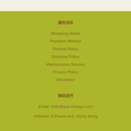
購物須知
Shopping Notes
Payment Method
Refund Policy
Shipping Policy
Maintenance Service
Privacy Policy
Disclaimer
聯絡我們
Email: hello@yst-vintage.com
Address: 8 Peace Ave, Hong Kong