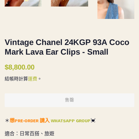
Vintage Chanel 24KGP 93A Coco
Mark Lava Ear Clips - Small
定
售
$8,800.00
價
價
結帳時計算
運費
。
售罄
＊
想ᴘʀᴇ-ᴏʀᴅᴇʀ 請入
ᴡʜᴀᴛsᴀᴘᴘ ɢʀᴏᴜᴘ
💓
適合：日常百搭、旅遊