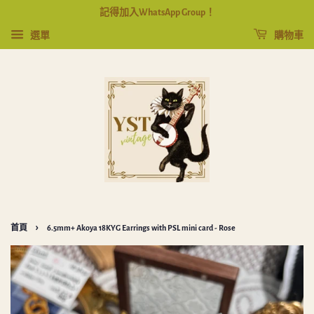
記得加入WhatsApp Group！
選單
購物車
›
首頁
6.5mm+ Akoya 18KYG Earrings with PSL mini card - Rose