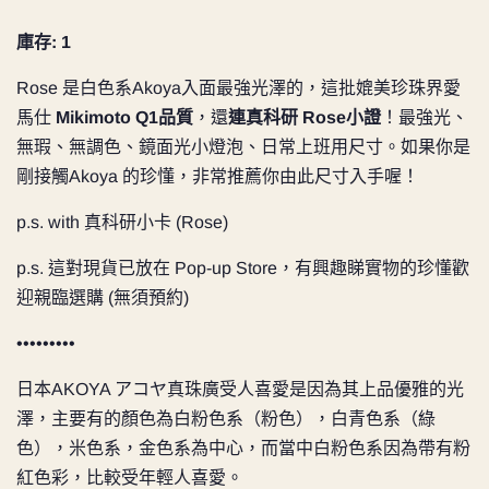
庫存: 1
Rose 是白色系Akoya入面最強光澤的，這批媲美珍珠界愛
馬仕
Mikimoto Q1品質
，還
連真科研 Rose小證
！最強光、
無瑕、無調色、鏡面光小燈泡、日常上班用尺寸。如果你是
剛接觸Akoya 的珍懂，非常推薦你由此尺寸入手喔！
p.s. with 真科研小卡 (Rose)
p.s. 這對現貨已放在 Pop-up Store，有興趣睇實物的珍懂歡
迎親臨選購 (無須預約)
•••••••••
日本AKOYA アコヤ真珠廣受人喜愛是因為其上品優雅的光
澤，主要有的顏色為白粉色系（粉色），白青色系（綠
色），米色系，金色系為中心，而當中白粉色系因為帶有粉
紅色彩，比較受年輕人喜愛。