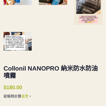
Collonil NANOPRO 納米防水防油
噴霧
定
售
$180.00
價
價
結帳時計算
運費
。