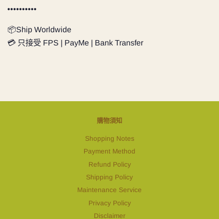
••••••••••
📦Ship Worldwide
💳 只接受 FPS | PayMe | Bank Transfer
購物須知
Shopping Notes
Payment Method
Refund Policy
Shipping Policy
Maintenance Service
Privacy Policy
Disclaimer