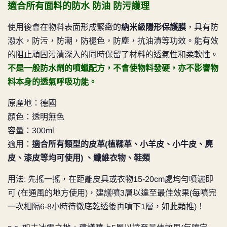
適合所有面料的防水
防油
防污護理
使用後會在物料表面形成緊緻的
納米級隱形保護膜
，具有防
潑水，防污，防潮，防褪色，防塵，抗油漬等功效。能有效
的阻止頑固污漬深入的同時保留了材料的透氣性和柔軟性。
不是一般防水劑的噴蠟配方，不會使物料發硬，亦不影響物
料本身的透氣呼吸功能。
原產地：德國
顏色：透明無色
容量：300ml
適用：
適合所有類型的皮革(植鞣革、小羊皮、小牛皮、麂
皮、漆皮等均可使用) 、纖維衣物、鞋類
用法: 先搖一搖，在距離皮具或衣物15-20cm處均勻噴灑即
可 (在通風的地方使用)，建議噴3層以達至最佳效果(
每噴完
一次相隔6-8小時待徹底乾透後再噴下1層，如此類推
)！