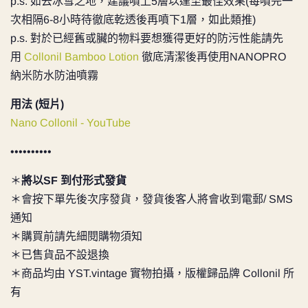
p.s. 如去冰雪之地，建議噴上5層
以達至最佳效果(每噴完一
次相隔6-8小時待徹底乾透後再噴下1層，如此類推)
p.s. 對於已經舊或臟的物料要想獲得更好的防污性能請先
用
Collonil Bamboo Lotion
徹底清潔後再使用NANOPRO
納米防水防油噴霧
用法 (短片)
Nano Collonil - YouTube
••••••••••
＊
將以SF 到付形式發貨
＊會按下單先後次序發貨，發貨後客人將會收到電郵/ SMS
通知
＊購買前請先細閱購物須知
＊已售貨品不設退換
＊商品均由 YST.vintage 實物拍攝，版權歸品牌 Collonil 所
有