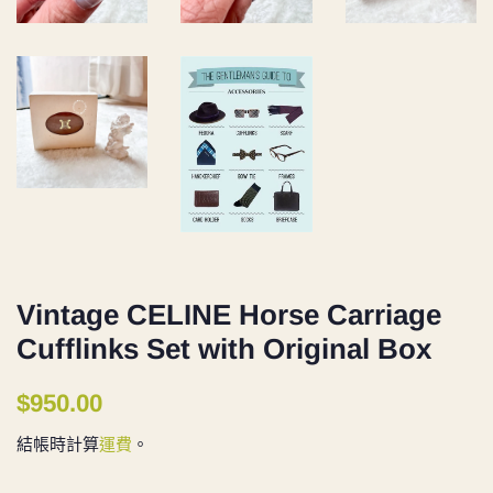
Vintage CELINE Horse Carriage
Cufflinks Set with Original Box
定
售
$950.00
價
價
結帳時計算
運費
。