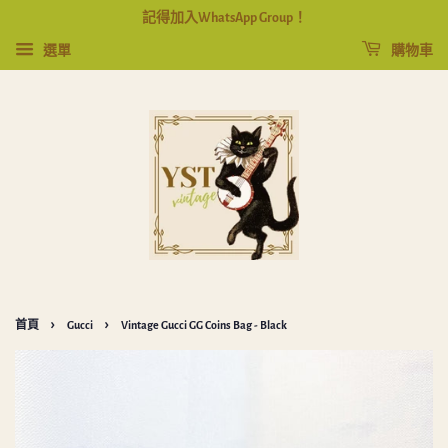
記得加入WhatsApp Group！
選單
購物車
›
›
首頁
Gucci
Vintage Gucci GG Coins Bag - Black