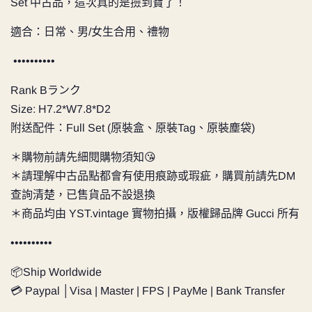
Set 中古品，這次真的是撿到寶了！
適合：日常、男/女生合用、禮物
••••••••••
Rank Bランク
Size:
H7.2*W7.8*D2
附送配件：Full Set (原裝盒、原裝Tag、原裝塵袋)
＊購物前請先細閱購物須知😘
＊請理解中古品點都會有使用痕跡或瑕疵，購買前請先DM
查詢清楚，已售貨品不設退換
＊商品均由
YST.vintage
實物拍攝，版權歸品牌 Gucci 所有
••••••••••
📦Ship Worldwide
💳 Paypal │Visa | Master | FPS | PayMe | Bank Transfer