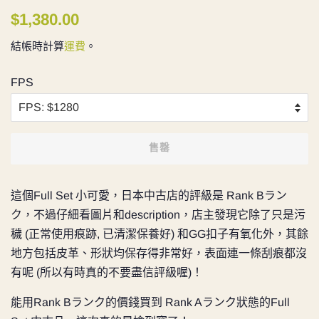
定
售
$1,380.00
價
價
結帳時計算
運費
。
FPS
售罄
這個Full Set 小可愛，
日本中古店的
評級是
Rank Bラン
ク，不過仔細看圖片和description，店主發現它除了只是污
穢 (正常使用痕跡, 已清潔保養好) 和GG扣子有氧化外，其餘
地方包括皮革、形狀均保存得非常好，表面連一條刮痕都沒
有呢 (所以有時真的不要盡信評級喔)！
能用Rank Bランク的價錢買到 Rank Aランク狀態的Full