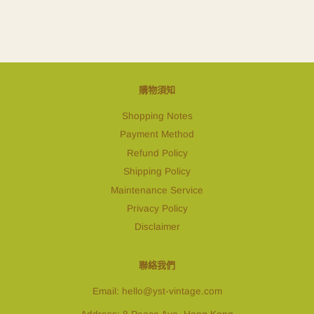
購物須知
Shopping Notes
Payment Method
Refund Policy
Shipping Policy
Maintenance Service
Privacy Policy
Disclaimer
聯絡我們
Email: hello@yst-vintage.com