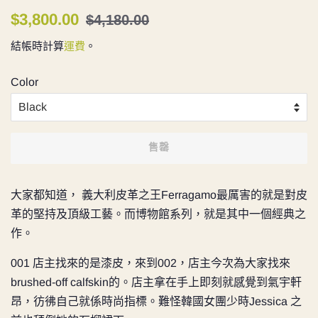
定
售
$3,800.00
$4,180.00
價
價
結帳時計算
運費
。
Color
售罄
大家都知道， 義大利皮革之王Ferragamo最厲害的就是對皮
革的堅持及頂級工藝。而博物館系列，就是其中一個經典之
作。
001 店主找來的是漆皮，來到002，店主今次為大家找來
brushed-off calfskin的。店主拿
在手上即刻就感覺到氣宇軒
昂，彷彿自己就係時尚指標。難怪韓國女團少時Jessica 之