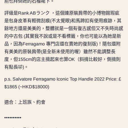
前也拜倒她的石榴裙下。
評級是Rank ABランク ，這個連原裝肩帶的小博物館瑕疵
是包身皮革有輕微刮痕(不太覺眼)和馬蹄扣有使用痕跡，其
餘地方還是美美的，整體就是一個有復古感但又不失時尚感
的中古包 (其實我不說或是不看標籤，你也可能以為她是新
品，因為Ferragamo 專門店還在賣她的復刻版)！
隨包還附
有美美的原裝肩帶(是全新未使用的喔）雖然不能調整長
度，但155cm的店主揹起來也算OK（斜揹比較好，側揹則
有點長🤣)。
p.s.
Salvatore Ferragamo Iconic Top Handle 2022 Price: £
$1865 (~HKD$18000)
適合：上班族、約會
••••••••••