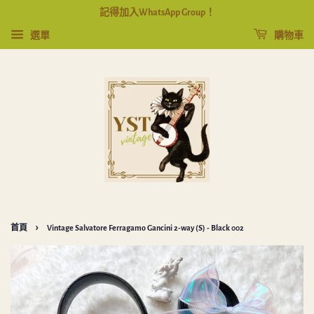
記得加入WhatsApp Group！
選單
購物車
›
首頁
Vintage Salvatore Ferragamo Gancini 2-way (S) - Black 002